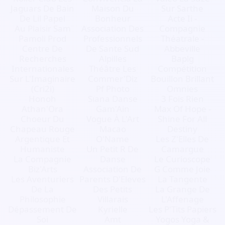
Jaguars De Bain
Maison Du
Sur Sarthe
De Lil Papel
Bonheur
Acte Ii -
Au Plaisir Sam
Association Des
Compagnie
Pamoli Prod
Professionnels
Théatrale -
Centre De
De Sante Sud
Abbeville
Recherches
Alpilles
Baplg
Internationales
Théâtre Les
Compétition
Sur L'Imaginaire
Commer'Diz
Bouillon Brillant
(Cri2i)
Pf Photo
Omnies
Honoh
Sïana Danse
3 Fois Rien
Athan'Ora
Gam'Ain
Max Of Hope -
Choeur Du
Vogue À L'Art
Shine For All
Chapeau Rouge
Macao
Destiny
Argentique Et
O'Name
Les Z'Elles De
Humaniste
Un Petit R De
Camargue
La Compagnie
Danse
Le Curioscope
Biz'Arts
Association De
G Comme Joie
Les Aventuriers
Parents D'Eleves
La Tangente
De La
Des Petits
La Grange De
Philosophie
Villarais
L'Affenage
Dépassement De
Kyrielle
Les P'Tits Papiers
Soi
Amt
Yogos Yoga &