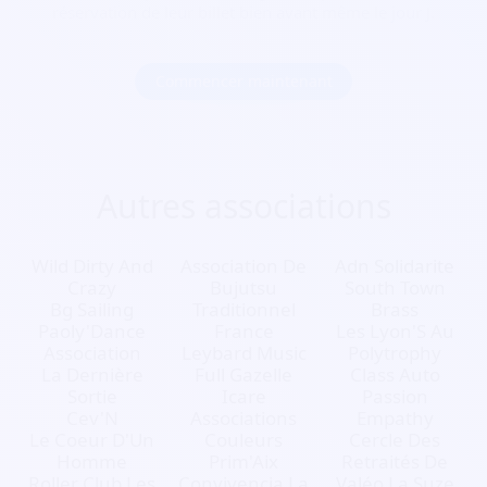
réservation de leur billet bien avant même le jour J.
Commencer maintenant
Autres associations
Wild Dirty And
Association De
Adn Solidarite
Crazy
Bujutsu
South Town
Bg Sailing
Traditionnel
Brass
Paoly'Dance
France
Les Lyon'S Au
Association
Leybard Music
Polytrophy
La Dernière
Full Gazelle
Class Auto
Sortie
Icare
Passion
Cev'N
Associations
Empathy
Le Coeur D'Un
Couleurs
Cercle Des
Homme
Prim'Aix
Retraités De
Roller Club Les
Convivencia La
Valéo La Suze