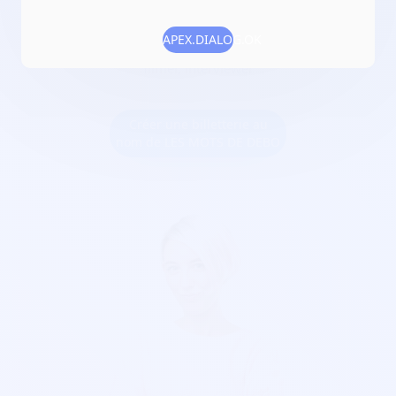
Numéro RNA :
W343030167
APEX.DIALOG.OK
Objet :
conférence, partage, intervention , sensibilisation,
filmer, interviewer
Créer une billetterie au
nom de LES MOTS DE DEBO