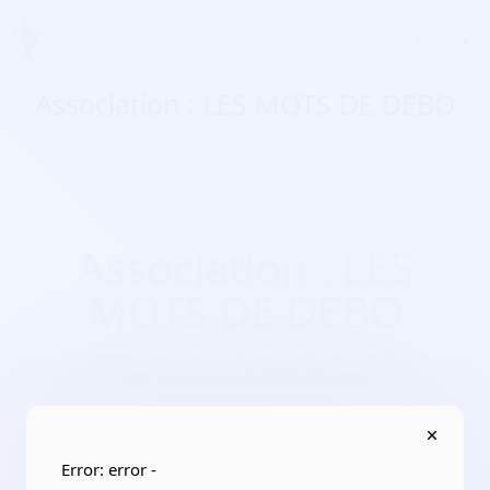
Menu
Association : LES MOTS DE DEBO
Association : LES
MOTS DE DEBO
Domaines d'activité :
culture, pratiques d’activités
artistiques, culturelles/expression écrite, littérature, poésie
Adresse :
145 rue de l Acropole 34000 Montpellier
Localisation :
Occitanie/Hérault
Error: error -
Date de création :
2022-05-31