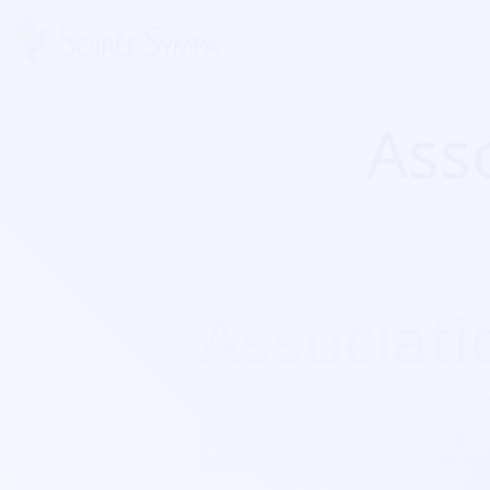
Ass
Associat
Domaines d'activité :
culture,
Adresse :
08090 Aiglemont
Localisation :
Grand Est/Ard