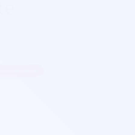
te
tival, un concert, une salle
, cinéma, foire...
Soirée
e qu'il vous faut. Nos
ement sécurisés,
daptent à votre goût visuel.
 mon association