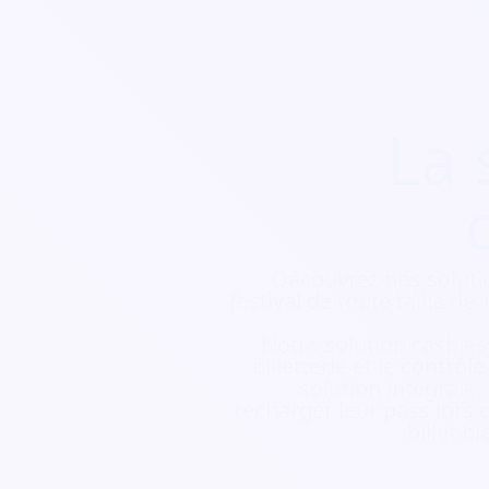
La 
Découvrez nos soluti
festival de toute taille d
Notre solution cashless
billetterie et le contrôl
solution intégrale.
recharger leur pass lors d
billet b