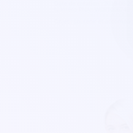
Date de création :
2019-06-2
Numéro RNA :
W081006749
Objet :
soutenir et accompagn