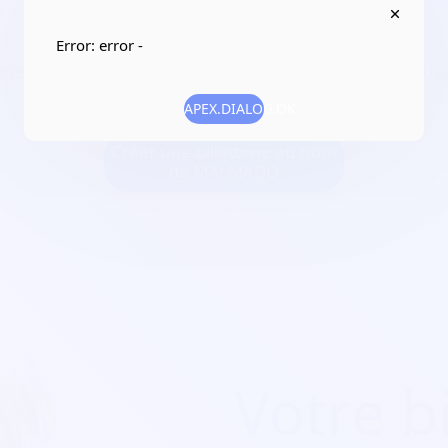
0
Error: error -
er la pratique musicale et toutes activités pouva
APEX.DIALOG.OK
Créer une billetterie au nom
de MALMADO
Votre bi