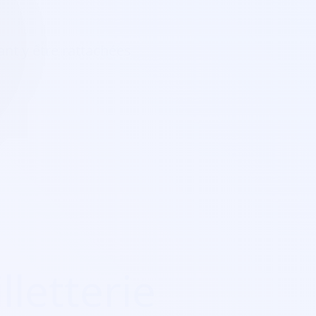
nt y être rattachées
lletterie