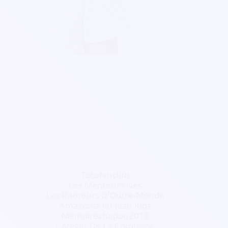
Totofanclub
Les Menteurs Nés
Les Rameurs D'Outre-Monde
Amazonia Jiu-Jitsu Kids
Mémoirechapou2018
L'Atelier De La Comtesse