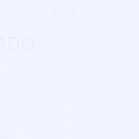
Tarifs
Réserver une démonstration
S'inscrire
Connexion
MADO
ant choral, musique