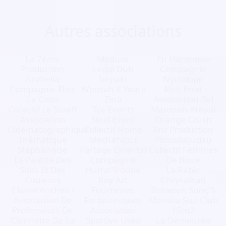
Autres associations
La 7ème
Méduse
En Harmonie
Production
Legal Dub
Compagnie
Acabella
Impakt
Nyctalope
Compagnie Flies
Woosah X Years
Rizo Prod
La Coda
Zina
Association Bel
Collectif Le Stoaff
Tca Events
Manman Kreyol
Association
Skull Event
Orange Crush
Cinématographique
Collectif Homo
Rnr Production
Thématique
Mechanicus
Pomondjudau
Stéphanoise
Partage Oriental
Collectif Femmes
La Palette Des
Compagnie
De Boue
Sons Et Des
Huma'Troupe
La Rabia
Couleurs
Roy'Art
Chrysalead
Clarim'Anches /
Fourberies
Between Song'S
Association De
Forbanesques
Massilia Sup Club
Professeurs De
Association
15m2
Clarinette De La
Sportive Usep
La Demeurée