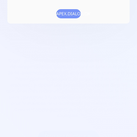
Domaines d'activité :
Sports, activités de plein air
APEX.DIALOG.OK
Adresse :
809 boulevard des Ecureuils Esterel Gallery
Maison des Sports 06210 Mandelieu-la-Napoule
Localisation :
Provence-Alpes-Côte d'Azur/Alpes-Maritimes
Date de création :
2022-12-13
Numéro RNA :
W061016179
Objet :
promouvoir, organiser, enseigner la pratique et le
développement des sports de nature en général et plus
particulièrement promouvoir et organiser la pratique et le
développement des sports de pagaie et disciplines
associées ; proposer une prestation touristique dans les
domaines cités ci-dessus ; promouvoir et organiser le sport
santé ; participer à la protection de l'environnement ; agir
pour le maintien de la biodiversité en matière de cours
d'eau et d'aménagements des berges et des espaces
nautiques ;
Créer une billetterie au