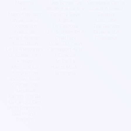
Manche
Des Écoles De
Sonotone Circus
Les
Boulogne-Canny-
Coeur A Coeur
Mam'Ailleuses
Conchy-Roye
Epistoa
Universcène
Egzoa
Cab Cafe
Octobeach
Le Cinoche
The Darwin
Production
Les Belettes En 4l
Experience
Âmes Azones
Opal Jazz
Fluidlabor
Association
L'Oeil Du Paon
Le Fil À Retordre
Clemsport Auto
Le Sablier Fmr
L'Espirala
Killapo
Ici Est Là
Morris & Co
Handi Model
Association
Bretagne
Sportive Saint
Georgeoise
Handball
Karine Just Be
Le Centre Des
Arts Tropicool
Lou Prunel
Ethique