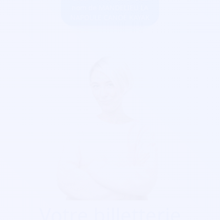
nom de MANDELIEU LA
NAPOULE CANOË KAYAK
Votre billetterie