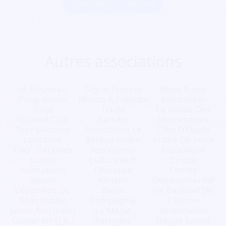
Commencer maintenant
Autres associations
Le Nouveau
Digital Fracass
Black Ruine
Programme
Milette & Paillette
Association
(Lnp)
1cube
La Guilde Des
Football Club
Zari.Art
Mercenaires
Pont Salomon
Association Le
L'Îlot D'Opale
Lusitanos
Bateau Hydre
Artbre De Lune
Clas', Caraïbes
Association
Association
Loisirs
Culturelle Et
Cinoze
Animations
Educative
Comité
Sports
Amiens
Départemental
L'Orphéon Du
Banjo
De Baseball De
Beaufortain
Compagnie
L'Yonne
Jessie And Justin
La Magie
Illumination
Gospel Art (J & J
Partagée
Steppa Sound