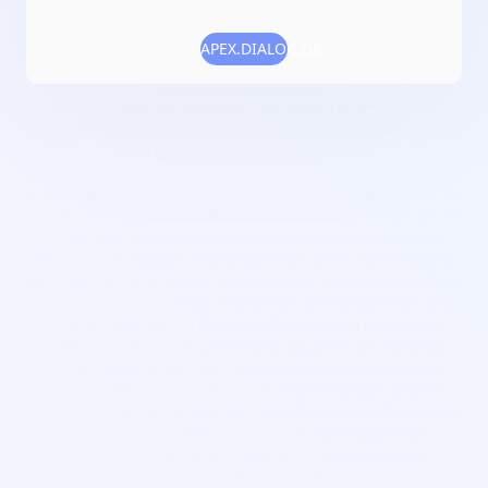
Date de création :
2022-07-13
APEX.DIALOG.OK
Numéro RNA :
W953012637
Objet :
soutenir, promouvoir la création et l'exploitation
musicale indépendante dans le cadre des licences libres ;
militer pour la gestion individuelle des droits d'auteur
auprès des sociétés civiles, organisateurs de spectacle,
labels & diffuseurs ; informer les artistes et le public sur les
modes émergents de diffusion et d'exploitation des uvres
musicales à l'ère numérique et sur l'économie qui en
découle ; développer et produire des séries d'animations,
ainsi que des jeux vidéo ; proposer des solutions créatives
aux artistes ainsi qu'aux entreprises afin d'optimiser leur
présence digitale via du consulting et de la création de
stratégie marketing digital et la production de contenus ;
publier, gérer, éditer des uvres et exploiter celle-ci que
l'auteur cède, expressément et à titre exclusif, le droit
d'édition et les droits patrimoniaux de reproduction et de
représentation afférents à l'uvre ; techniques de
présentation des marchandises visant à inciter le
consommateur à acheter