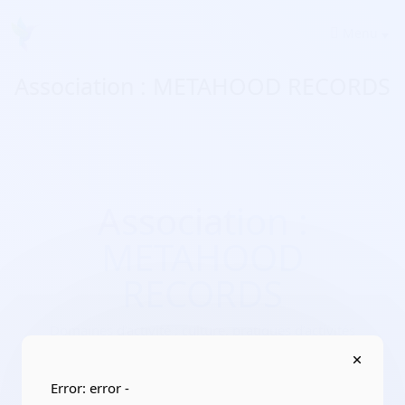
Menu
Association : METAHOOD RECORDS
Association :
METAHOOD
RECORDS
Domaines d'activité :
culture, pratiques d’activités
artistiques, culturelles/promotion de l’art et des artistes
Adresse :
55 rue de l Aven 95800 Cergy
Error: error -
Localisation :
Île-de-France/Val-d'Oise