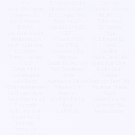
Art)
Les Amis De La
System
Team Rm Sport
Mimouna (Lam)
Quartier D'Avenir
L'Argonaute,
Et Pourquoi Pas
Muzikemoi
Contributeur
Avec Vous ?
Who Kerz
D'Arts.
Les Éditions 26-
Giv'Dance
Les Amis De La
22
Pega
Médiathèque
Mozaïk Prod
Cie Nager En
Aslan Et Michel
Les P'Tits
Forêt
Gourdon
Createurs De
Godiva
Nimes Hockey
Mermoz
Music Care Life
Club
Babils Du Monde
Baroque Café
Corps Y Fait
Polo Bordeaux
Radio (Bcr)
Compagnie
Untie
Helpia
Lyly Boop
Apaisante Heure
Bourbon Jazz Trio
423entertainment
Préservons
Tabesse Motor
Le Bingo Disco
Keraliou
Team
Avec Mon Vélo !
Au Coin De La
Marie-Galante
Prodostik
Rue
Halterophilie-
Fol'Klassique
Half Pipe
Musculation
Bruits De La
Passion.
Trepalium