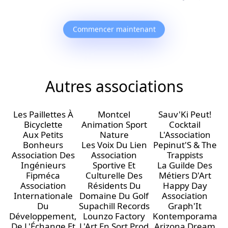
Commencer maintenant
Autres associations
Les Paillettes À
Montcel
Sauv'Ki Peut!
Bicyclette
Animation Sport
Cocktail
Aux Petits
Nature
L'Association
Bonheurs
Les Voix Du Lien
Pepinut'S & The
Association Des
Association
Trappists
Ingénieurs
Sportive Et
La Guilde Des
Fipméca
Culturelle Des
Métiers D'Art
Association
Résidents Du
Happy Day
Internationale
Domaine Du Golf
Association
Du
Supachill Records
Graph'It
Développement,
Lounzo Factory
Kontemporama
De L'Échange Et
L'Art En Sort Prod
Arizona Dream