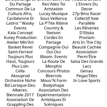
Du Partage
Rev'Ailes Toi
L'Envers Du
Commun De La
Artstation
Decor
Culture Afro,
Lucay Musique
27p Bmx Racer
Caribéenne Et
Sous Veillance
Collectif Xxie
Latino " Wasky
La P'Tite Ribine
Parallèle
Events
Country &
Les Rêveries
Kala Concept
Stetson
D'Eliséa
Kutey Production
Cordes En
Proclam
Atelier Min'Art
Partage
Arts In The City
Basket Revel
Compagnie Oui
Beauté Cachée
Saint-Ferreol
Oui Oui
Association
Toujours Plus
Bloom. Events
Perm'Être
Haut, Toujours
La Route De
Salsa Des Grands
Plus Loin
Menphis
Lacs
Cella
Concours Photos
Genau
Akouprod
Biterrois
Pegaz'Elles
Orchestre Niche
Mouv'N Form
In Love Sports
Bd Laroque-Des-
Bodyshape
Alberes.
Association Des
Biennale 2017
Expérimentations
Association De
Artistiques Et
Grappling Des
Scéniques