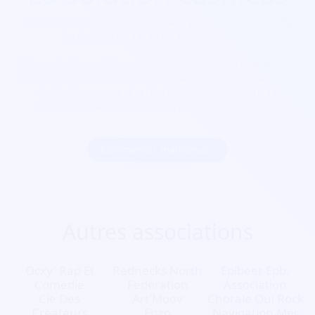
Découvrez nos solutions cashless pour votre festival de
toute taille de 10 à 100 000 personnes.
Notre solution cashless s’intègre aussi avec la billetterie et
le contrôle d’accès afin d’avoir une solution intégrale. Les
festivaliers peuvent recharger leur pass lors de la
réservation de leur billet bien avant même le jour J.
Commencer maintenant
Autres associations
Ocxy' Rap Et
Rednecks North
Epibeer Epb.
Comédie
Federation
Association
Cie Des
Art'Moov
Chorale Oui Rock
Créateurs
Enzo
Navigation Mer