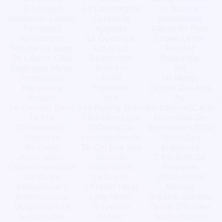
D'Images
La Compagnie
Et Nature
(Observer Capter
Carevelle
Association
Partager)
Ajsports
Danse En Folie
Arrasimpro
La Queerale
Crown Letter
Touche De Rage
Cbt (Club
Tricoter
De L'Autre Côté
Badminton
Ensemble
Patenipat Music
Teilleen)
2xl
Production
Afri4l
Nr Motos
Biosphere
Pop'Aude
Centre Des Arts
Project
Jfca
Au
Le Concert Dans
510 Racing Team
Barbacane(C.A.B)
Le Pré
Club Municipal
Ensemble De
D'Histoire En
D'Orville De
Trombones Et De
Histoires
Louvres Tennis
Tubas Des
Bs Padel
Tai Chi Etre Sud
Ardennes
Association
Gironde
C'Est Bien De
Châtelleraudaise
Titou Music
Proposer
De Magie
Le Green
Urban Mood
Reispartners
L'Atelier Ideel
Nantes
International
Lazy Moon
Théâtre Genesis
Upcycling And
Travers'O
Cercle D'Etudes
Sustainable
Atelier
Toulousaines