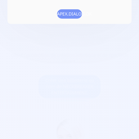
spectacles de variété
APEX.DIALOG.OK
Adresse :
92240 Malakoff
Localisation :
Île-de-France/Hauts-de-Seine
Date de création :
2017-01-11
Numéro RNA :
W921004870
Objet :
promotion de création artistique et de spectacle
vivant.
Créer une billetterie au
nom de NECKBREAKER
ENTERTAINMENT.