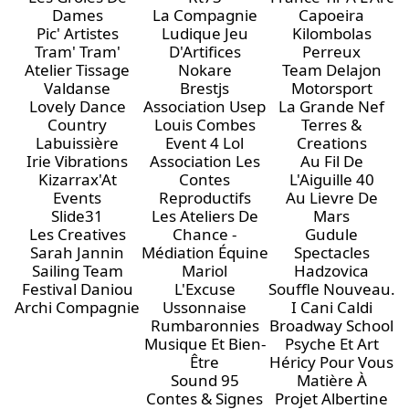
Dames
La Compagnie
Capoeira
Pic' Artistes
Ludique Jeu
Kilombolas
Tram' Tram'
D'Artifices
Perreux
Atelier Tissage
Nokare
Team Delajon
Valdanse
Brestjs
Motorsport
Lovely Dance
Association Usep
La Grande Nef
Country
Louis Combes
Terres &
Labuissière
Event 4 Lol
Creations
Irie Vibrations
Association Les
Au Fil De
Kizarrax'At
Contes
L'Aiguille 40
Events
Reproductifs
Au Lievre De
Slide31
Les Ateliers De
Mars
Les Creatives
Chance -
Gudule
Sarah Jannin
Médiation Équine
Spectacles
Sailing Team
Mariol
Hadzovica
Festival Daniou
L'Excuse
Souffle Nouveau.
Archi Compagnie
Ussonnaise
I Cani Caldi
Rumbaronnies
Broadway School
Musique Et Bien-
Psyche Et Art
Être
Héricy Pour Vous
Sound 95
Matière À
Contes & Signes
Projet Albertine