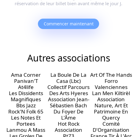
réservation de leur billet bien avant même le jour J.
Commencer maintenant
Autres associations
Ama Corner
La Boule De La
Art Of The Hands
Panivan'T
Casa (Lbc)
Forro
At4life
Collectif Parcours
Valenciennes
Les Dissidents
Des Arts Hyeres
Lan Men Kiltirèl
Magnifiques
Association Jean-
Association
Bbs Jazz
Sébastien Bach
Nature, Art Et
Rock'N Folk 65
Du Foyer De
Patrimoine En
Les Notes Et
L'Âme
Quercy
Portees
Hot Rock
Comité
Lanmou A Mass
Association
D'Organisation
Les Groles De
Rt73
France Tir À L'Arc