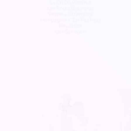
Le Cri Du Papyrus
Les Rocks Branlants
Vespera Ouverture
Compagnie C'Est Pas Faux
Feu Affolé
Lion&Dragon