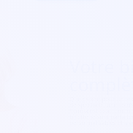
Votre bi
complè
Que ça soit pour
un fes
de spectacle, une soirée
Sympa est exactement c
billetterie sont parfait
personnalisables et s'a