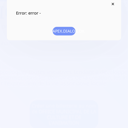
TION
Error: error -
 pratiques d’activités artistiques, culturelles
APEX.DIALOG.OK
ihan
0
provoquer toutes initiatives tendant à développer
dynamiser dans les domaines de la création, les ini
r l'expression de la vie associative locale
Créer une billetterie au nom
de OFFICE MUNICIPAL DE LA
CULTURE ET DE
L'ANIMATION