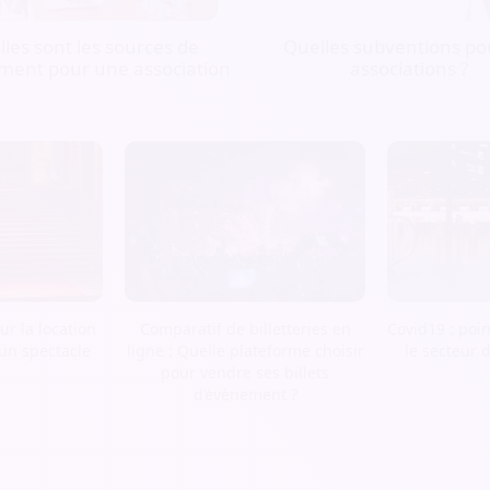
les sont les sources de
Quelles subventions pou
ment pour une association
associations ?
r la location
Comparatif de billetteries en
Covid19 : poin
 un spectacle
ligne : Quelle plateforme choisir
le secteur 
pour vendre ses billets
d’évènement ?