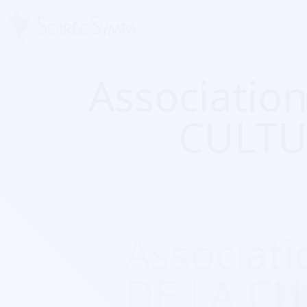
Associatio
CULTU
Associat
DE LA CU