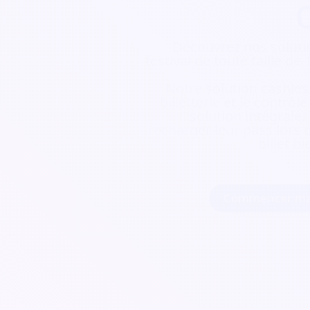
Découvrez nos soluti
festival de toute taille d
Notre solution cashless
billetterie et le contrôl
solution intégrale.
recharger leur pass lors d
billet b
Commencer ma