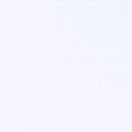
L'ANIMA
Domaines d'activité :
culture,
Adresse :
56460 Sérent
Localisation :
Bretagne/Morb
Date de création :
2017-03-3
Numéro RNA :
W563006619
Objet :
soutenir, encourager, 
l'animation et à la culture ; 
associations locales ; souteni