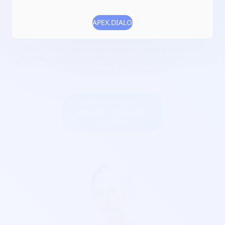
Date de création :
2023-06-29
APEX.DIALOG.OK
Numéro RNA :
W931027673
Objet :
diffuser la musique classique grâce à un orchestre
constitue d'etudiants issus des conservatoires de Paris,
d'Ile de France et d'ailleurs ;
Créer une billetterie au
nom de ORCHESTRE
ALBATROS