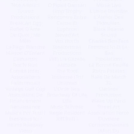
Tête Ailleurs
O Pipirit Dansan
Musik Live
Tourez
Gmp Trophy
L'Usine Invisible
Productions
Rencontre Entre
L'Atelier Des
Break An Egg
Caissa Et
Bidouilles.
Reflet D'Âme
Euphron
Black Beanie
De Quoi J'Me
Nevad'Art
Sound
Mêle
Vox Hortis
Charles Boniface
La Page Blanche
Steatorrhea
Femmes Ici Et Là-
Maison D'Enfant
Productions
Bas
Cathartsis
Vi(E) Lla Gazelle
Tribulations
Roc'N Run
Attitude
La Bonne Feuille
Comité Inter-
The Roof
Retro Patates
Associations
Toulouse (Trt)
Balle De Match
Falleronnais
Unamas
32
Vintage Golf Cup
L'Ortie Ivre
Clarinov
Association De
Broadway Of Life
Production
Financement
Ltfa
Wake Up Paris
Renaissance
Music'N Prose
Street Art
Musica Per Tutti !
Regie Resident
Association Force
Êtes-Vous Ici ?
Riff Raff !
Ouvriere
Reims Rôleplay
Consommateurs
Video
(Afoc) Du