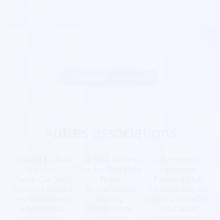
Notre solution cashless s’intègre aussi avec la billetterie et
le contrôle d’accès afin d’avoir une solution intégrale. Les
festivaliers peuvent recharger leur pass lors de la
réservation de leur billet bien avant même le jour J.
Commencer maintenant
Autres associations
Collectif Le Bois
La Sale Affaire
Olympique
D'Effets
Lire La Bretagne
Lignanais
Stock Car Des
Team
Football Club
Hautes Falaises
Barberousse
Le Bonheur Est
Les Traversées
Racing
Dans L'Insta(Nt)
Éclectiques
Warmelade
Nastasia
Point Pic'S
S2 Musik
Productions.