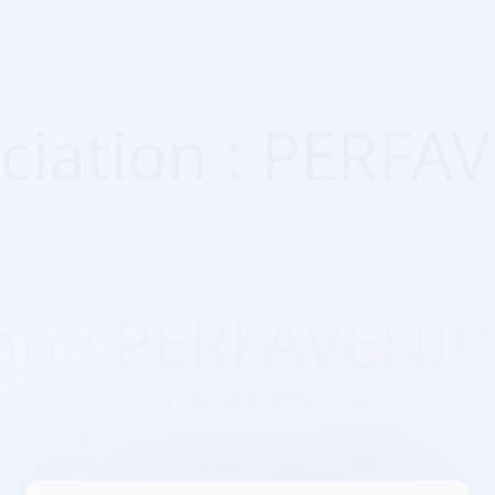
Pour les pros
Pour les associations
Pour les particuliers
ciation : PERFA
ion : PERFAVENIR
activités de plein air/associations pour la promo
270 Jugon-les-Lacs - Commune nouvelle
s-d'Armor