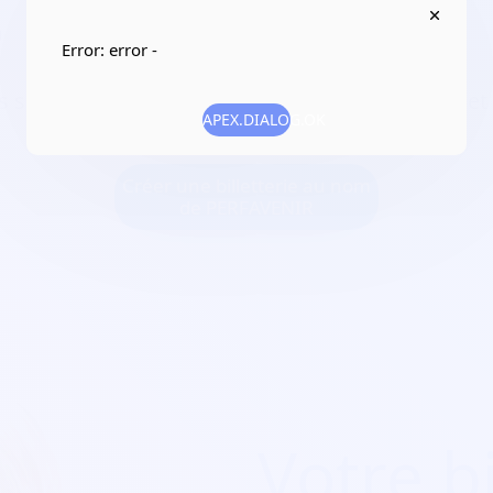
0
Error: error -
es sportifs de haut niveau ; assurer le coaching e
APEX.DIALOG.OK
Créer une billetterie au nom
de PERFAVENIR
Votre bi