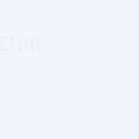
Tarifs
Réserver une démonstration
S'inscrire
Connexion
VENIR
tion du sport, médailles,