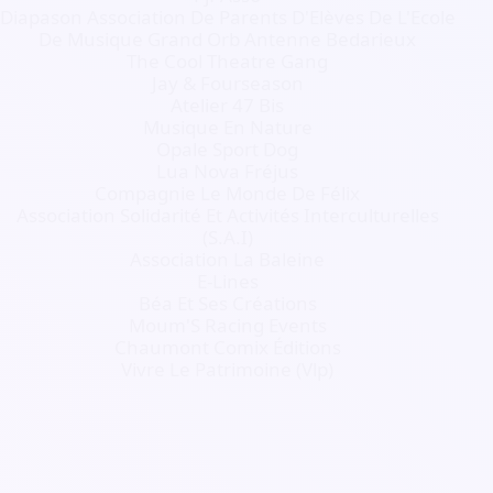
Diapason Association De Parents D'Elèves De L'Ecole
De Musique Grand Orb Antenne Bedarieux
The Cool Theatre Gang
Jay & Fourseason
Atelier 47 Bis
Musique En Nature
Opale Sport Dog
Lua Nova Fréjus
Compagnie Le Monde De Félix
Association Solidarité Et Activités Interculturelles
(S.A.I)
Association La Baleine
E-Lines
Béa Et Ses Créations
Moum'S Racing Events
Chaumont Comix Éditions
Vivre Le Patrimoine (Vlp)