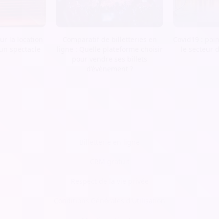
r la location
Comparatif de billetteries en
Covid19 : poin
 un spectacle
ligne : Quelle plateforme choisir
le secteur 
pour vendre ses billets
d’évènement ?
Billetterie en ligne
CRM gratuit
Respect de la vie privée
Conditions Générales d'Utilisation