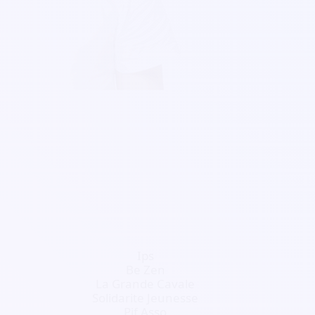
Ips
Be Zen
La Grande Cavale
Solidarite Jeunesse
Pjf Asso