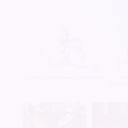
Qui peut délivrer des reçus fiscaux
Quel
?
finance