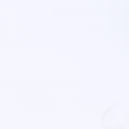
Date de création :
2022-11-1
Numéro RNA :
W224010689
Objet :
conseiller et guider l