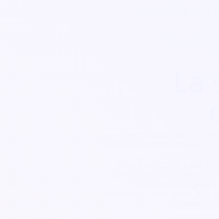
La 
Découvrez nos soluti
festival de toute taille d
Notre solution cashless
billetterie et le contrôl
solution intégrale.
recharger leur pass lors d
billet b