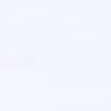
te
tival, un concert, une salle
, cinéma, foire...
Soirée
e qu'il vous faut. Nos
ement sécurisés,
daptent à votre goût visuel.
 mon association