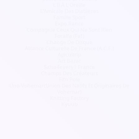
L'Il À L'Oreille
L'Amicale Des Diablèzes
e
Famille Sport
Expo.Rance
Compagnie Ceux Qui Ne Sont Rien
Foralfa (Faf)
Change De Disque
Alliance Culturelle De France (A.C.F.)
Apicultrip
Art Bazar
Salsa4every1 France
Champs Des Créateurs
Fitn'Pole
Uno-Vohemar(Union Des Natifs Et Originaires De
Vohemar)
Knitting Factory
Kyuub