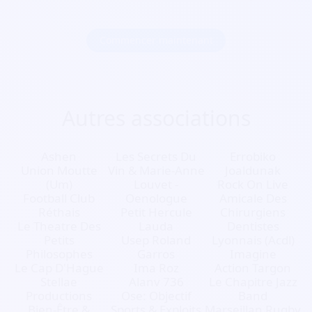
Commencer maintenant
Autres associations
Ashen
Les Secrets Du
Errobiko
Union Moutte
Vin & Marie-Anne
Joaldunak
(Um)
Louvet -
Rock On Live
Football Club
Oenologue
Amicale Des
Réthais
Petit Hercule
Chirurgiens
Le Theatre Des
Lauda
Dentistes
Petits
Usep Roland
Lyonnais (Acdl)
Philosophes
Garros
Imagine
Le Cap D'Hague
Ima Roz
Action Targon
Stellae
Alanv 736
Le Chapitre Jazz
Productions
Ose: Objectif
Band
Bien-Être &
Sports & Exploits
Marseillan Rugby