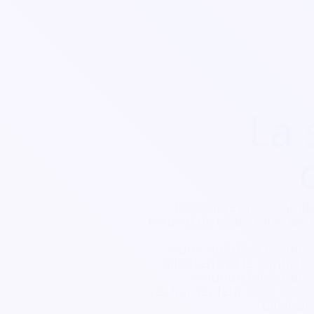
La 
Découvrez nos soluti
festival de toute taille d
Notre solution cashless
billetterie et le contrôl
solution intégrale.
recharger leur pass lors d
billet b