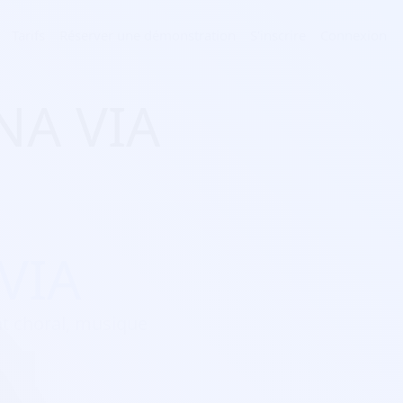
Tarifs
Réserver une démonstration
S'inscrire
Connexion
NA VIA
VIA
ant choral, musique