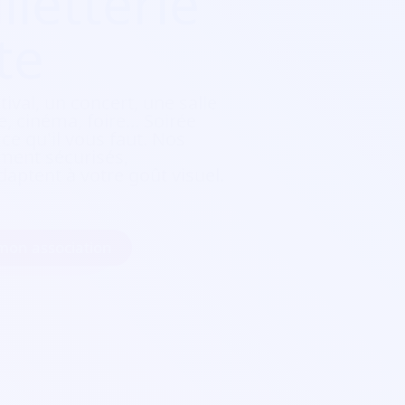
lletterie
te
tival, un concert, une salle
, cinéma, foire...
Soirée
e qu'il vous faut. Nos
ement sécurisés,
daptent à votre goût visuel.
 mon association