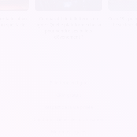
r la location
Comparatif de billetteries en
Covid19 : poin
 un spectacle
ligne : Quelle plateforme choisir
le secteur 
pour vendre ses billets
d’évènement ?
Billetterie en ligne
CRM gratuit
Respect de la vie privée
Conditions Générales d'Utilisation
Mentions légales