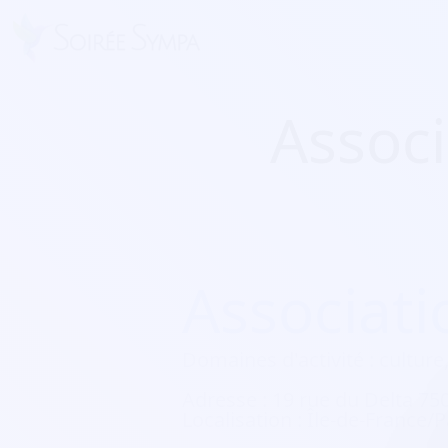
Assoc
Associat
Domaines d'activité :
culture,
Adresse :
19 rue du Delta 750
Localisation :
Île-de-France/P