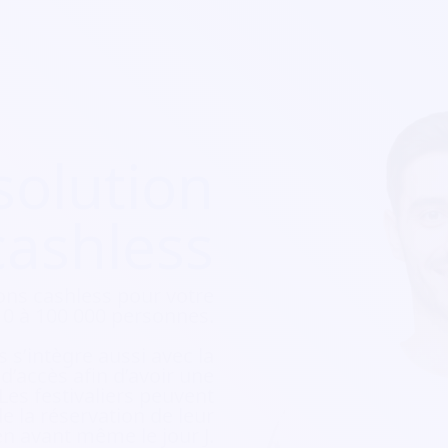
solution
cashless
ons cashless pour votre
e 10 à 100 000 personnes.
 s’intègre aussi avec la
e d’accès afin d’avoir une
 Les festivaliers peuvent
e la réservation de leur
ien avant même le jour J.