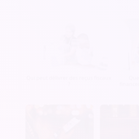
Qui peut délivrer des reçus fiscaux
Quel
?
finance