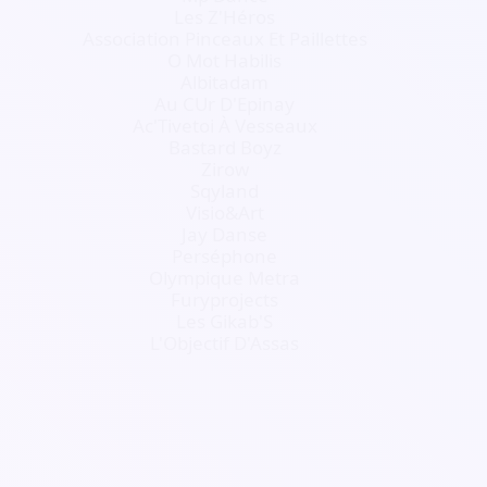
Les Z'Héros
Association Pinceaux Et Paillettes
O Mot Habilis
Albitadam
Au CUr D'Epinay
Ac'Tivetoi À Vesseaux
Bastard Boyz
Zirow
Sqyland
Visio&Art
Jay Danse
Perséphone
Olympique Metra
Furyprojects
Les Gikab'S
L'Objectif D'Assas