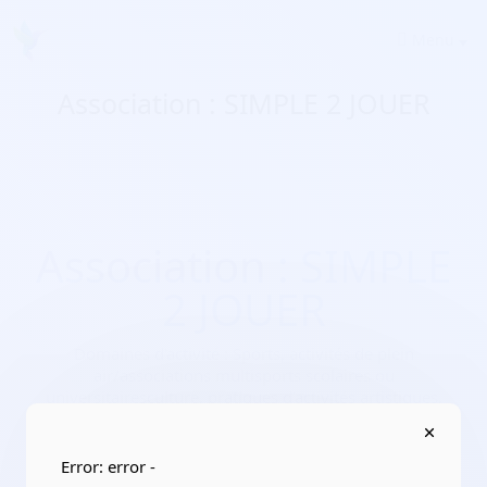
Menu
Association : SIMPLE 2 JOUER
Association : SIMPLE
2 JOUER
Domaines d'activité :
Sports, activités de plein
air/associations multisports scolaires ou
universitairesculture, pratiques d’activités artistiques,
culturelles
Adresse :
41 rue Escudier 92100 Boulogne-Billancourt
Error: error -
Localisation :
Île-de-France/Hauts-de-Seine