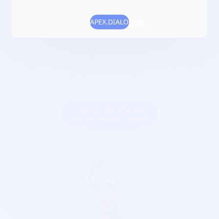
Date de création :
2022-10-18
APEX.DIALOG.OK
Numéro RNA :
W923011264
Objet :
l'association a principalement pour but, le
Multisport et Culturel ; Venir en aide aux sportif de demain,
chaque individu rêve d'essayer un sport ; Nous encadrons
les individus qui rêvent d'essayer ;
Créer une billetterie au
nom de SIMPLE 2 JOUER