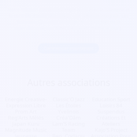
Notre solution cashless s’intègre aussi avec la billetterie et
le contrôle d’accès afin d’avoir une solution intégrale. Les
festivaliers peuvent recharger leur pass lors de la
réservation de leur billet bien avant même le jour J.
Commencer maintenant
Autres associations
Energie Creative-
Classic'O Jazz
Education Sport
Expression Libre
Les Étoiles
Loisirs 84
Prom Art
Yvelinois
Suspendus
Reg'Arts Mêlés
Créa'Dâm
Créations Et
Japan Kuru
Lam'S Racing
Ateliers
Magnitude Music
Team
Kajo'S Project
Jeunesse
Ben. Corlaciu
Association Pour