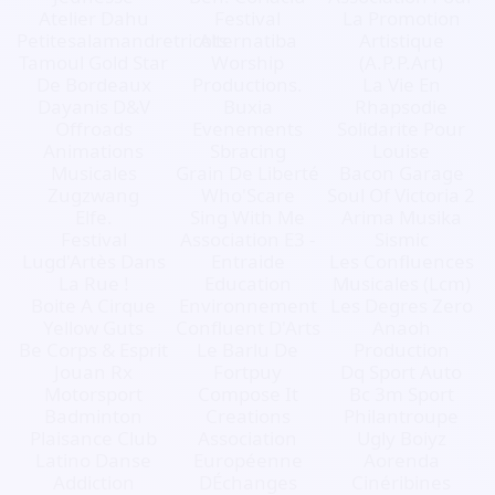
Atelier Dahu
Festival
La Promotion
Petitesalamandretricots
Alternatiba
Artistique
Tamoul Gold Star
Worship
(A.P.P.Art)
De Bordeaux
Productions.
La Vie En
Dayanis D&V
Buxia
Rhapsodie
Offroads
Evenements
Solidarite Pour
Animations
Sbracing
Louise
Musicales
Grain De Liberté
Bacon Garage
Zugzwang
Who'Scare
Soul Of Victoria 2
Elfe.
Sing With Me
Arima Musika
Festival
Association E3 -
Sismic
Lugd'Artès Dans
Entraide
Les Confluences
La Rue !
Education
Musicales (Lcm)
Boite A Cirque
Environnement
Les Degres Zero
Yellow Guts
Confluent D'Arts
Anaoh
Be Corps & Esprit
Le Barlu De
Production
Jouan Rx
Fortpuy
Dq Sport Auto
Motorsport
Compose It
Bc 3m Sport
Badminton
Creations
Philantroupe
Plaisance Club
Association
Ugly Boiyz
Latino Danse
Européenne
Aorenda
Addiction
DÉchanges
Cinéribines