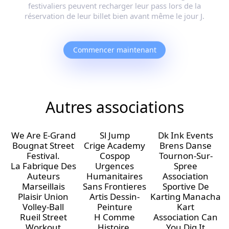
festivaliers peuvent recharger leur pass lors de la
réservation de leur billet bien avant même le jour J.
Commencer maintenant
Autres associations
We Are E-Grand
Sl Jump
Dk Ink Events
Bougnat Street
Crige Academy
Brens Danse
Festival.
Cospop
Tournon-Sur-
La Fabrique Des
Urgences
Spree
Auteurs
Humanitaires
Association
Marseillais
Sans Frontieres
Sportive De
Plaisir Union
Artis Dessin-
Karting Manacha
Volley-Ball
Peinture
Kart
Rueil Street
H Comme
Association Can
Workout
Histoire.
You Dig It