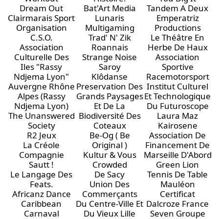
Dream Out
Bat'Art Media
Tandem A Deux
Clairmarais Sport
Lunaris
Emperatriz
Organisation
Multigaming
Productions
C.S.O.
Trad' N' Zik
Le Théâtre En
Association
Roannais
Herbe De Haux
Culturelle Des
Strange Noise
Association
Iles "Rassy
Saroy
Sportive
Ndjema Lyon"
Klôdanse
Racemotorsport
Auvergne Rhône
Preservation Des
Institut Culturel
Alpes (Rassy
Grands Paysages
Et Technologique
Ndjema Lyon)
Et De La
Du Futuroscope
The Unanswered
Biodiversité Des
Laura Maz
Society
Coteaux
Kairosene
R2 Jeux
Be-Og ( Be
Association De
La Créole
Original )
Financement De
Compagnie
Kultur & Vous
Marseille D'Abord
Sautt !
Crowded
Green Lion
Le Langage Des
De Sacy
Tennis De Table
Feats.
Union Des
Mauléon
Africanz Dance
Commerçants
Certificat
Caribbean
Du Centre-Ville Et
Dalcroze France
Carnaval
Du Vieux Lille
Seven Groupe