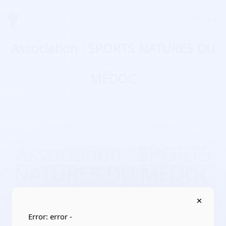
Menu
Association : SPORTS NATURES DU
MÉDOC
Association : SPORTS
NATURES DU MÉDOC
Domaines d'activité :
Sports, activités de plein air/Marche
sportive (randonnée pédestre, raid, trekking, course
orientation)
Error: error -