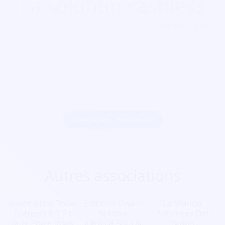
La solution cashless
Découvrez nos solutions cashless pour votre festival de
toute taille de 10 à 100 000 personnes.
Notre solution cashless s’intègre aussi avec la billetterie et
le contrôle d’accès afin d’avoir une solution intégrale. Les
festivaliers peuvent recharger leur pass lors de la
réservation de leur billet bien avant même le jour J.
Commencer maintenant
Autres associations
Association Toba
Editions Owen
La Station
France ( A T F )
4l-Istes
Activistas Del
Jeux Entre Vous
Kind Of Soul &
Tango