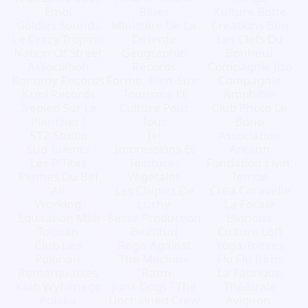
Emoi
Blues
Kulture Botte
Goldies Sounds
Ministère De La
Creations Ben
Le Crazy Tropical
Détente
Les Clefs Du
Nation Of Street
Géographie
Bonheur
Association
Records
Compagnie Jizo
Bonomy Records
Forme, Bien-Etre,
Compagnie
Krml Records
Tourisme Et
Amphibie
Trepied Sur Le
Culture Pour
Club Photo Le
Plancher !
Tous
Bono
512 Studio
Jel
Association
Sud Talents
Impressions Et
Arkann
Les P'Tites
Teintures
Fondation Livin'
Plumes Du Bel
Végétales
Tembe
Air
Les Chipies De
Crea Caravelle
Working
Luchy
La Focale
Equitation Midi
8esse Production
Elvinoise
Tolosan
Beatitud
Culture Loft
Club Des
Regis Against
Yoga-Trieves
Polonais
The Machine
Flu Flu Birds
Remarquables
"Ratm
La Fabrique
Klub Wybitnego
Junk Dogs - The
Théâtrale
Polaka
Unchained Crew
Avignon.