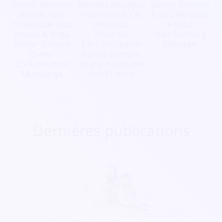
Unfair Records
Blondes Musique
Bonny Douvan
Nuage Azur
Hypn'Ose & Cie
Assas Musique
Thixotrope Jazz
Jlmmusic
K Prod
Happy & Yoga
Moto Gd
Trail Running
Armor'S Youth
L'Art En Liberté
Odyssée
Event
Val De Sambre
Ch Animation
Rugby Academie
Murdange
Kzic31 Asso
Dernières publications