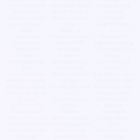
Echos Poetique
Ugsel École Saint-
Guyanaise De
Association
Joseph Parigné
Domino
Patrimoine Des
Moto Club Du
Gf Team
Arts Visuels -
Tech
Caraibe Innov'
Apav
Radio. G
Art
Tuskaland
Tisseuse De Lien
Kouleur Ter
Lhermusep
Danse Pa'W
3 Mad Coaching
Lmb Rallye
Arles Bleu
L'Echoppe D'El
Events
Comme
Paséo
Bourgogne Du
Association La
Les Loisirs De
Sud
Maison De
Catwiki.
La Re Debout
L'Illustration De
Tres Bien Et Vous
Kelleher Horizon
Sarrant:
Compagnie Mire
Orthodox Relief
Les Décalés And
Association Des
Prends En De La
Co
Amateurs De
Graine.
Éducation Du
Footing Et De
Les Puces Du
Futur
Marche
Haras Et Son
Ilê Ona
Nordique
Atelier D'Artistes
Les Hunaudays
Riders Motos
Respire Festival
Les Compagnons
Club
Gem Nemausa
Du Saucisson
Les Dynastics
(Groupe
Lyonnais Et Du
Ecole De