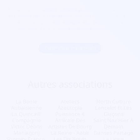
Notre solution cashless s’intègre aussi avec la billetterie et
le contrôle d’accès afin d’avoir une solution intégrale. Les
festivaliers peuvent recharger leur pass lors de la
réservation de leur billet bien avant même le jour J.
Commencer maintenant
Autres associations
La Boule
Ateliers
North Culture
Aubaisienne
Azeutopia
Lancelot Et Les
La Quincaill'
Puissance 4
Glaçons
Compagnie
Amicale Des
Saint Naz'Hier À
Victor Débris
Artistes De Bourg
Demain
Manikgonj
La Reine - Aablr
Danses Partage
Shomity France.
Les Dix Bouts
La Ligue