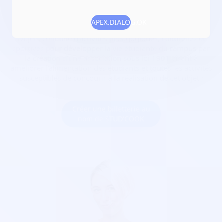
Date de création :
2022-05-06
Numéro RNA :
W443010699
APEX.DIALOG.OK
Objet :
conduite d'activités pédagogiques, culturelles et
sportives pour développer la vie étudiante du campus par
la création d'une association sous loi 1901 visant à
améliorer l'alimentation des étudiants et toutes les activités
susceptibles de concourir à la réalisation de cet objet ;
Créer une billetterie au
nom de STUD'COOK