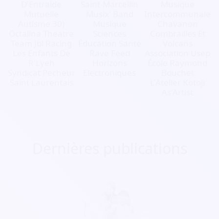
D'Entraide
Saint-Marcellin
Musique
Mutuelle
Musix' Band
Intercommunale
Autisme 30)
Musique
Chavanon
Octalina Theatre
Sciences
Combrailles Et
Team Jbl Racing
Éducation Santé
Volcans
Les Enfants De
Rave Feed
Association Usep
R'Lyeh
Horizons
École Raymond
Syndicat Pecheur
Electroniques
Bouchet
Saint Laurentais
L'Atelier Kotoji
As'Artist
Dernières publications