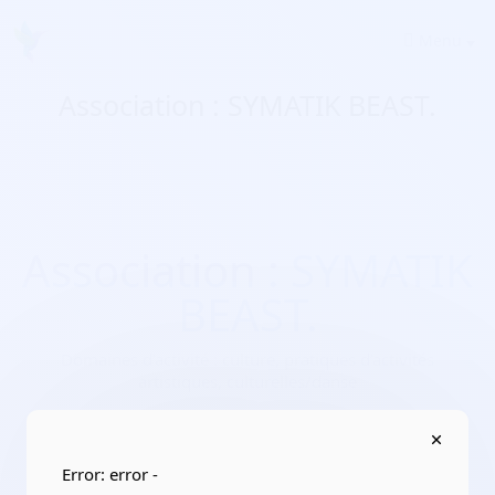
Menu
Association : SYMATIK BEAST.
Association : SYMATIK
BEAST.
Domaines d'activité :
culture, pratiques d’activités
artistiques, culturelles/danse
Adresse :
33470 Le Teich
Localisation :
Nouvelle-Aquitaine/Gironde
Error: error -
Date de création :
2017-02-09