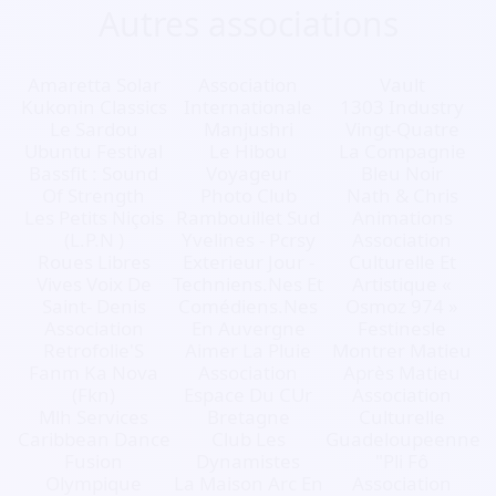
Autres associations
Amaretta Solar
Association
Vault
Kukonin Classics
Internationale
1303 Industry
Le Sardou
Manjushri
Vingt-Quatre
Ubuntu Festival
Le Hibou
La Compagnie
Bassfit : Sound
Voyageur
Bleu Noir
Of Strength
Photo Club
Nath & Chris
Les Petits Niçois
Rambouillet Sud
Animations
(L.P.N )
Yvelines - Pcrsy
Association
Roues Libres
Exterieur Jour -
Culturelle Et
Vives Voix De
Techniens.Nes Et
Artistique «
Saint- Denis
Comédiens.Nes
Osmoz 974 »
Association
En Auvergne
Festinesle
Retrofolie'S
Aimer La Pluie
Montrer Matieu
Fanm Ka Nova
Association
Après Matieu
(Fkn)
Espace Du CUr
Association
Mlh Services
Bretagne
Culturelle
Caribbean Dance
Club Les
Guadeloupeenne
Fusion
Dynamistes
"Pli Fô
Olympique
La Maison Arc En
Association