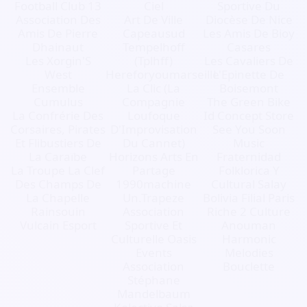
Football Club 13
Ciel
Sportive Du
Association Des
Art De Ville
Diocèse De Nice
Amis De Pierre
Capeausud
Les Amis De Bioy
Dhainaut
Tempelhoff
Casares
Les Xorgin'S
(Tplhff)
Les Cavaliers De
West
Hereforyoumarseille
L'Epinette De
Ensemble
La Clic (La
Boisemont
Cumulus
Compagnie
The Green Bike
La Confrérie Des
Loufoque
Id Concept Store
Corsaires, Pirates
D'Improvisation
See You Soon
Et Flibustiers De
Du Cannet)
Music
La Caraïbe
Horizons Arts En
Fraternidad
La Troupe La Clef
Partage
Folklorica Y
Des Champs De
1990machine
Cultural Salay
La Chapelle
Un.Trapeze
Bolivia Filial Paris
Rainsouin
Association
Riche 2 Culture
Vulcain Esport
Sportive Et
Anouman
Culturelle Oasis
Harmonic
Events
Melodies
Association
Bouclette
Stéphane
Mandelbaum