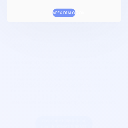
Numéro RNA :
W336003285
APEX.DIALOG.OK
Objet :
de proposer un travail régulier en danse ou toute
autre discipline artistique pouvant servir au spectacle
vivant (cours, stages, ateliers chorégraphiques, activités de
formation ou de sensibilisation, etc), la création et la
diffusion d'objets chorégraphiques sous différentes formes
(spectacles vivants, vidéos, etc) et d'une compagnie de
danse Hip Hop, d'encourager la recherche et la création
artistiques en partenariat avec d'autres danseurs et
chorégraphes, mais aussi d'autres artistes ou médias
(musique, arts plastiques, etc), de promouvoir la danse ou
toute forme d'expression artistique (musique, vidéo,
théâtre, etc) par l'organisation de performances,
représentations, rencontres, expositions, ateliers, etc,
d'agir en tant qu'employeur en rémunérant directement
ses intervenants et /ou de servir d'intermédiaire entre ses
intervenants et les organismes qui les emploieraient.
Créer une billetterie au
nom de SYMATIK BEAST.