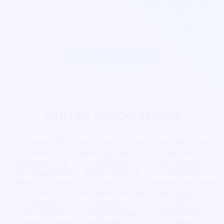
le contrôle d’accès afin d’avoir une solution intégrale. Les
festivaliers peuvent recharger leur pass lors de la
réservation de leur billet bien avant même le jour J.
Commencer maintenant
Autres associations
La Riviere Des
Association Une
Auto Méca Sport
Mots
Bulle De Sport Et
Morvan
Sklerijenn 29
D'Espoir
Art D'Assaut
Lef Corporation.
Atelier Des 16
La Pasion
Billard Chateau-
Arts
Comite Des Fetes
Landon
Les Voisines Des
De Daignac
Basket
Voisins.
La Si Do
Vernaz'Orb
Beynamicaz
Mélancolie
Chants Croisés
Solidarité À La
Solaire