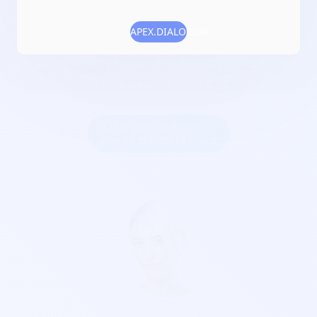
Date de création :
2021-12-22
Numéro RNA :
W133035887
APEX.DIALOG.OK
Objet :
promouvoir les artistes graphistes locaux, mettre
en avant l'identité marseillaise et insérer par des projets
culturelles des populations précaires
Créer une billetterie au
nom de TARPIN DÉGAINE