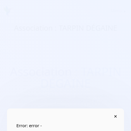
Menu
Association : TARPIN DÉGAINE
Association : TARPIN
DÉGAINE
Domaines d'activité :
culture, pratiques d’activités
artistiques, culturelles/promotion de l’art et des artistes
Adresse :
19 place Jean Jaures 13005 Marseille 5
Localisation :
Provence-Alpes-Côte d'Azur/Bouches-du-
Rhône
Error: error -