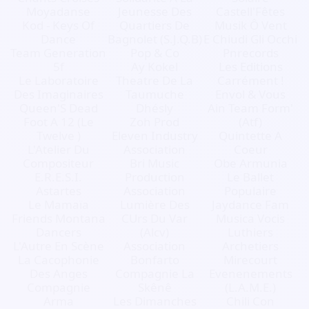
Moyadanse
Jeunesse Des
Castell'Fêtes
Kod - Keys Of
Quartiers De
Musik Ô Vent
Dance
Bagnolet (S.J.Q.B)
E Chiudi Gli Occhi
Team Generation
Pop & Co
Pnrecords
5f
Ay Kokel
Les Editions
Le Laboratoire
Theatre De La
Carrément !
Des Imaginaires
Taumuche
Envol & Vous
Queen'S Dead
Dhésly
Ain Team Form'
Foot A 12 (Le
Zoh Prod
(Atf)
Twelve )
Eleven Industry
Quintette A
L'Atelier Du
Association
Coeur
Compositeur
Bri Music
Obe Armunia
E.R.E.S.I.
Production
Le Ballet
Astartes
Association
Populaire
Le Mamaïa
Lumière Des
Jaydance Fam
Friends Montana
CUrs Du Var
Musica Vocis
Dancers
(Alcv)
Luthiers
L'Autre En Scène
Association
Archetiers
La Cacophonie
Bonfarto
Mirecourt
Des Anges
Compagnie La
Evenenements
Compagnie
Skênê
(L.A.M.E.)
Arma
Les Dimanches
Chili Con