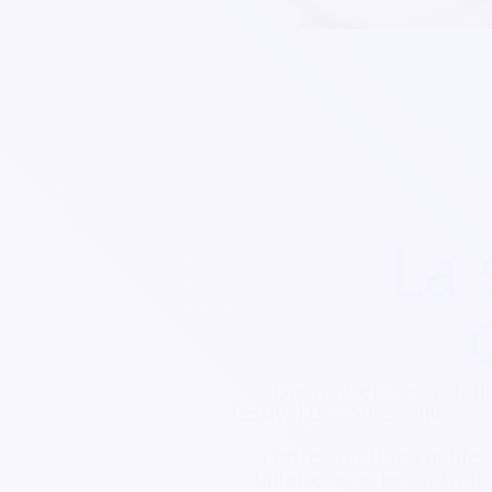
La 
Découvrez nos soluti
festival de toute taille d
Notre solution cashless
billetterie et le contrôl