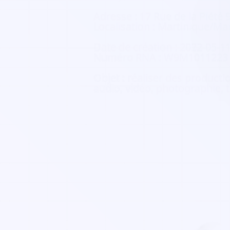
Adresse :
17 Rue de la Piété 
Localisation :
Martinique/Mar
Date de création :
2022-05-1
Numéro RNA :
W9M1011223
Objet :
réaliser des production
audio, vidéo, photographie, te