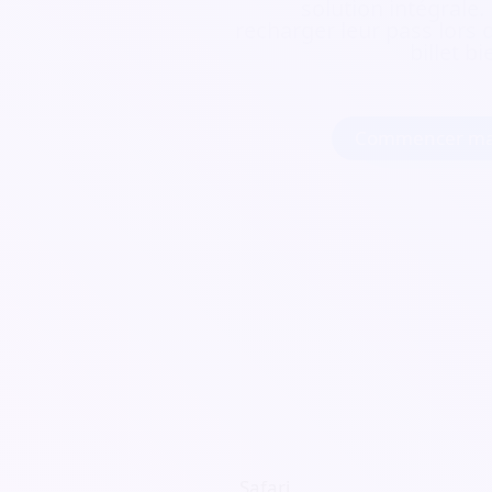
solution intégrale.
recharger leur pass lors d
billet b
Commencer ma
Safari