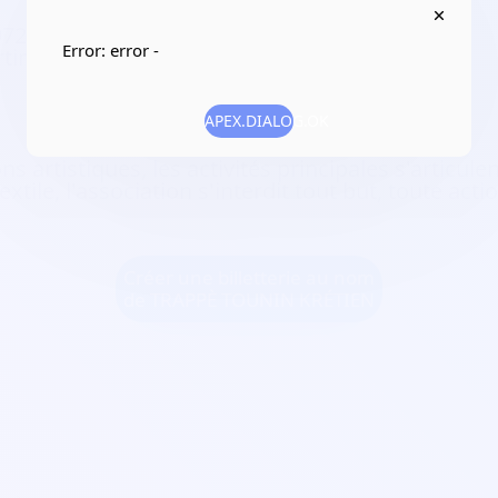
97200 Fort-de-France
Error: error -
tinique
1
APEX.DIALOG.OK
s artistiques, les activités principales s'articul
xtile, l'association s'interdit tout but, toute acti
Créer une billetterie au nom
de TRAPPÈ TOUNIN KRÉTIEN