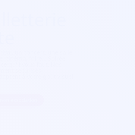
lletterie
te
tival, un concert, une salle
, cinéma, foire...
Soirée
e qu'il vous faut. Nos
ement sécurisés,
daptent à votre goût visuel.
 mon association