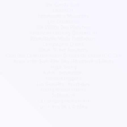
The Candy Cash.
Loulou31
Impressions Mutantes
Les Créatures
Cie L'Éclos Des Planches
American Country Dancers 01
Rockcitanie Music Production
Compagnie Quai 6
Clean Sheet Academy
Club Des Collectionneurs Du Sud De L'Oise (C.C.S.O)
s
Association Familiale Des Ultramarins Isérois
Niglo Swing
s
Kvlm Competition
Melodic Diggers
Les Gyselles Ceramique
Hierig-Breizh-Hache
Sabbatum
La Compagnie Riviv'Art
Les Films De L'Ombre