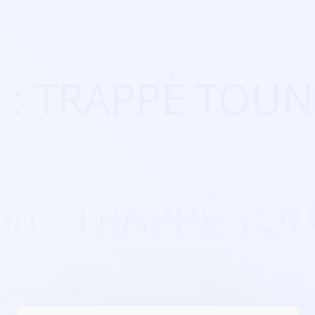
Pour les pros
Pour les associations
Pour les particuliers
n : TRAPPÈ TOU
ion : TRAPPÈ TO
 pratiques d’activités artistiques, culturelles/ph