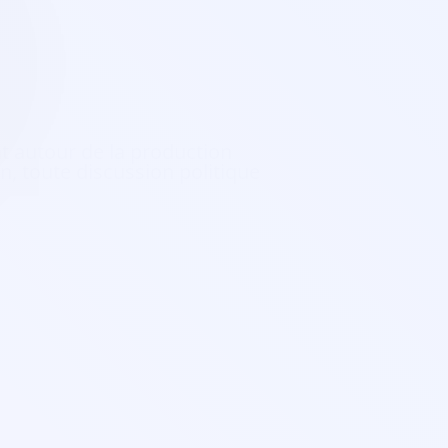
ent autour de la production
on, toute discussion politique