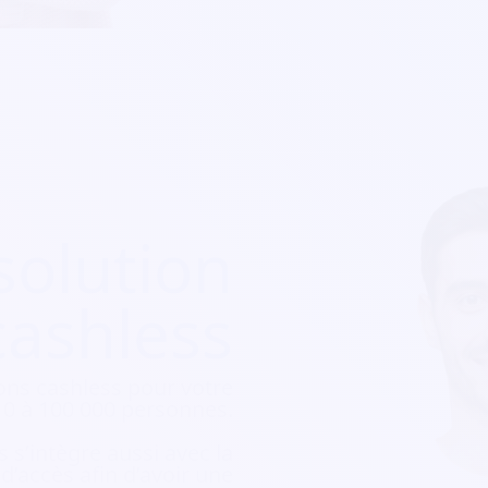
solution
cashless
ons cashless pour votre
e 10 à 100 000 personnes.
 s’intègre aussi avec la
e d’accès afin d’avoir une