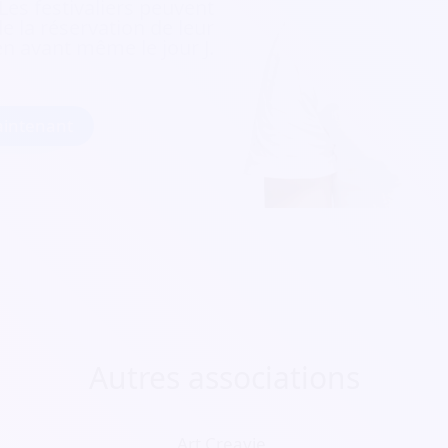
 Les festivaliers peuvent
e la réservation de leur
ien avant même le jour J.
intenant
Autres associations
Art Creavie.