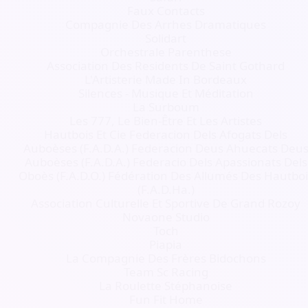
Faux Contacts
Compagnie Des Arrhes Dramatiques
Solidart
Orchestrale Parenthese
Association Des Residents De Saint Gothard
L'Artisterie Made In Bordeaux
Silences - Musique Et Méditation
La Surboum
Les 777, Le Bien-Être Et Les Artistes
Hautbois Et Cie Federacion Dels Afogats Dels
Auboèses (F.A.D.A.) Federacion Deus Ahuecats Deu
Auboèses (F.A.D.A.) Federacio Dels Apassionats Dels
Oboès (F.A.D.O.) Fédération Des Allumés Des Hautboi
(F.A.D.Ha.)
Association Culturelle Et Sportive De Grand Rozoy
Novaone Studio
Toch
Piapia
La Compagnie Des Frères Bidochons
Team Sc Racing
La Roulette Stéphanoise
Fun Fit Home