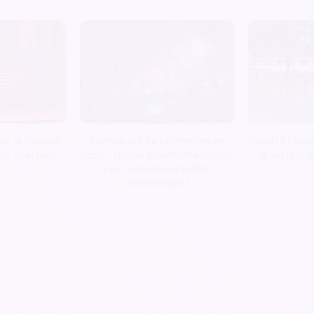
r la location
Comparatif de billetteries en
Covid19 : poin
 un spectacle
ligne : Quelle plateforme choisir
le secteur 
pour vendre ses billets
d’évènement ?
Billetterie en ligne