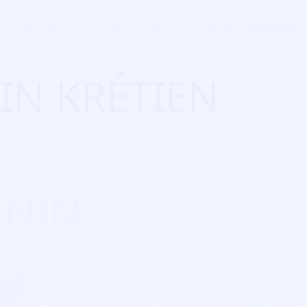
Tarifs
Réserver une démonstration
S'inscrire
Connexion
NIN KRÉTIEN
UNIN
otographie, cinéma (dont ciné-