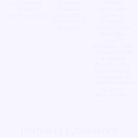
Les Dianes D'
Cotentin
L'Offline
Ariege
Creafleur
Maison Sans
Assaut Sismique
Association
Violence
Espace Du CUr
Gc Sailing
Bretagne
Lire Unir Créer
Ensemble
(L.U.C.E)
Association Pour
La Promotion De
La Pratique
Musicale A Tout
Age (Appmata)
Tempsdanse83
Comite Des Fetes
Du Grand
Villefranchois
Dernières publications