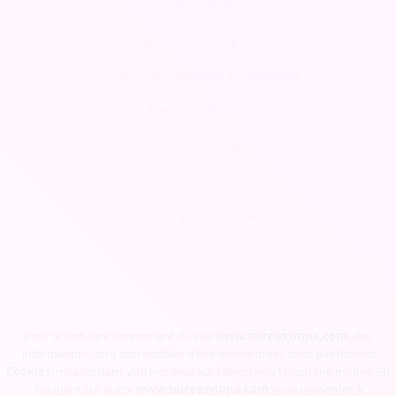
CRM gratuit
Respect de la vie privée
Conditions Générales d'Utilisation
Mentions légales
Demander une démonstration
Aide
Pour les professionnels
Pour les associations
Contact
Tarifs
Pour le bon fonctionnement du site
www.soireesympa.com
, des
informations sont susceptibles d'être enregistrées dans des fichiers
Blog
Cookies
installés dans votre ordinateur, tablette ou téléphone mobile. En
navigant sur le site
www.soireesympa.com
vous consentez à