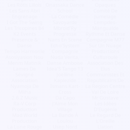
Les Rôtis Lillois
Onassaka Dance
Opaques
Les Sans Abri
School
Comité De
Engrenage
La Comédie
Jumelage
I Got The Swing
Savoyarde
Lempdes-
Les Tricopines 84
Mbroid'Ry
Mangualde
K2 Events
Progresse
Rythme Et Danse
Presence &
Nans En Scene
Compagnie M77
Danse
Echo'System
Sur Un Nuage
Tempo Harmonie
Compagnie
Productions
Asosiyasion Nou
Nuda Verita,
Culturoule
Menm Matinik
Danse Amboise
Association Des
Lames De
Idea'S Tango 13
Elus
Sévigné
Joëlline
Communistes Et
Association
Kaplezide
Republicains De
Nyamoja De
Ismans Kart-
La Region Centre
Mliha
Cross
Val De Loire
2.6.Z Music
Da Capo
Mr Gustave
Ra-V Corp
J'Aime Mon
Les Idées
Production
Village
D'Eugénie
Mad World
La Bande À
Le Regard De
Production
Loulou
L'Oreille
La Lune Rouge
Usep Nord
Llation