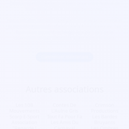
Découvrez nos solutions cashless pour votre festival de
toute taille de 10 à 100 000 personnes.
Notre solution cashless s’intègre aussi avec la billetterie et
le contrôle d’accès afin d’avoir une solution intégrale. Les
festivaliers peuvent recharger leur pass lors de la
réservation de leur billet bien avant même le jour J.
Commencer maintenant
Autres associations
Les 108
Contes De
Crimson
Mouvements
L'Aulne Gris
Productions
Scorp E-Sport
Tout Fa Pour Fa
Les Bardes
Association
Les Amis Du
Bruyants
"Regarde !
Carnaval
Les Ombres