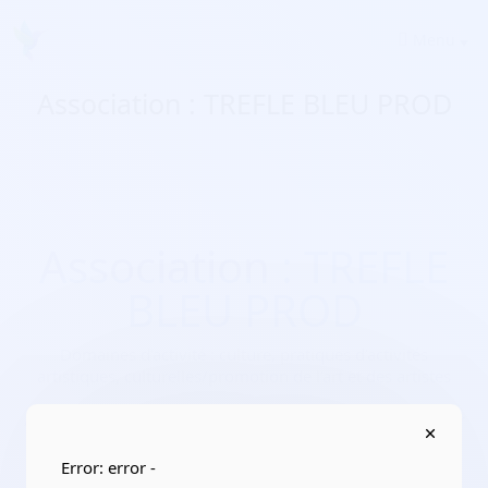
Menu
Association : TREFLE BLEU PROD
Association : TREFLE
BLEU PROD
Domaines d'activité :
culture, pratiques d’activités
artistiques, culturelles/promotion de l’art et des artistes
Adresse :
90 passage Alexandre YERSIN 34090 Montpellier
Localisation :
Occitanie/Hérault
Error: error -
Date de création :
2023-05-15