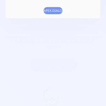
Numéro RNA :
W343031144
APEX.DIALOG.OK
Objet :
promouvoir les artistes membres de l'association
accompagner les artistes dans le développement de leurs
œuvres enregistrements, spectacles, clips vidéo et objets
promotionnelspermettre aux membres l'accès à des
classes d'enseignement artistiques et techniques animer
des interventions médiatiques de promotion sur tous types
de médiasorganiser des concerts et des évènements
culturels
Créer une billetterie au
nom de TREFLE BLEU PROD