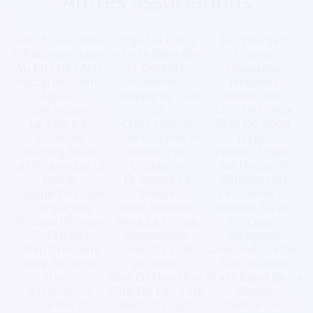
Autres associations
D'Art Et De Coeur
Yoga Du Lotus
Eat Yourself
K'Raibeprestiges
Activité Bien-Être
Cheval
Au Phil Des Arts
Et Detente
Fougueux
Futsal De Saint-
Audiovisu
Héliades
Aigulin
Compagnie Ludo
Production
Get Action
32
Loin Des Yeux
Le Zebre A
Cfmc Littoral
Près Du Sport
Coulisse
Acte C Scène M
(Lyps)
Shining Souls
Atelier Pas
Poitiers Impro
Les Pirates De La
Ordinaire
Act'Heurs (S)
Deûle
Tir Sportif La
Singulier (S)
Voyage En Onde
Bresse
Les Élèves Et
Compagnie
Solor Records
Anciens Élèves
Nomad (Troupe
Pena La Grinta
Du Cours
Théâtrale)
Association
Mesguich
Usep Bressons
Arnauld Lindini
Sans Indiscretion
Hive Records
Jet Race
Fuel Studios
(Hvr)
Best Of Floyd Fan
Brass Band De La
Association
Club Ou Fan Club
Vienne
Sportive Et
Best Of Floyd.
Détourne-