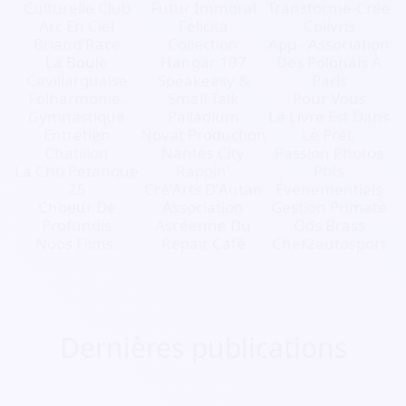
Culturelle Club
Futur Immoral
Transforme-Crée
Arc En Ciel
Felicita
Colivris
Briand'Race
Collection
App - Association
La Boule
Hangar 107
Des Polonais À
Cavillarguaise
Speakeasy &
Paris
Folharmonie.
Small Talk
Pour Vous
Gymnastique
Palladium
Le Livre Est Dans
Entretien
Novat Production
Le Prêt.
Chatillon
Nantes City
Passion Photos
La Chti Petanque
Rappin'
Pbfs
25
Cré'Arts D'Autan
Évènementiels
Choeur De
Association
Gestion Primate
Profundis
Ascéenne Du
Ods Brass
Noos Films.
Repair Café
Chef2autosport
Dernières publications