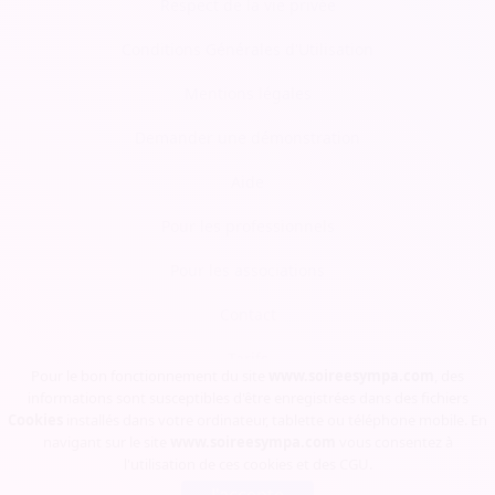
Respect de la vie privée
Conditions Générales d'Utilisation
Mentions légales
Demander une démonstration
Aide
Pour les professionnels
Pour les associations
Contact
Tarifs
Pour le bon fonctionnement du site
www.soireesympa.com
, des
informations sont susceptibles d'être enregistrées dans des fichiers
Blog
Cookies
installés dans votre ordinateur, tablette ou téléphone mobile. En
navigant sur le site
www.soireesympa.com
vous consentez à
l'utilisation de ces cookies et des
CGU
.
Soirée Sympa, Copyrights © 2023