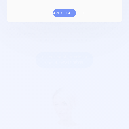
Numéro RNA :
W313035973
APEX.DIALOG.OK
Objet :
aider l'intégration des ultra marins (dom-tom)
présent dans la région occitanie, à travers divers échanges
culturels, mais aussi en créant des événements permettant
à la jeunesse antillaise présente sur la région de rester
attachée à leurs coutumes
Créer une billetterie au
nom de VIV LI RÉYEL