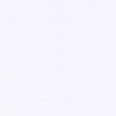
Colorantes
Bien-Être
Pnpp
Amigos Fc Filiale
Sauternes
Chris Fight 91
Desperados
Compagnie De
Esprit Des Dieux,
La Robe Rouge
Esprit Des Lieux
Collectif Hypnoz
Adapo
Why Note Music
Prod
Padel Tolosa Albi
Academy
Vinart69
L.V Event'S
Assas Sound
Code.
Sea Reine Et Roi
Dernières publications