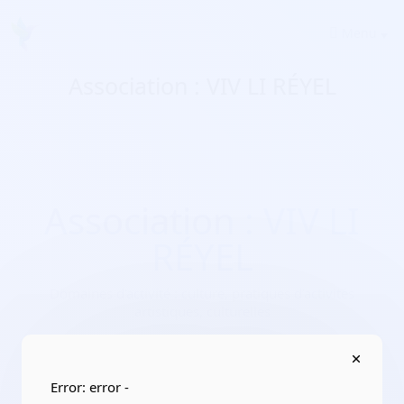
Menu
Association : VIV LI RÉYEL
Association : VIV LI
RÉYEL
Domaines d'activité :
culture, pratiques d’activités
artistiques, culturelles
Adresse :
12 Bis chemin du Seminaire 31200 Toulouse
Localisation :
Occitanie/Haute-Garonne
Error: error -
Date de création :
2022-01-14