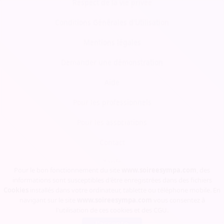
Respect de la vie privée
Conditions Générales d'Utilisation
Mentions légales
Demander une démonstration
Aide
Pour les professionnels
Pour les associations
Contact
Tarifs
Pour le bon fonctionnement du site
www.soireesympa.com
, des
informations sont susceptibles d'être enregistrées dans des fichiers
Blog
Cookies
installés dans votre ordinateur, tablette ou téléphone mobile. En
navigant sur le site
www.soireesympa.com
vous consentez à
l'utilisation de ces cookies et des
CGU
.
Soirée Sympa, Copyrights © 2023