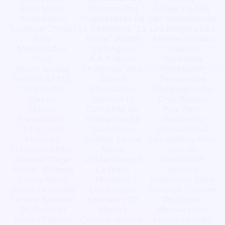
Paris Music
Défense Des
Atelier Dédale
Arborésens
Propriétaires De
Les Saltimbranks
Toulouse Choeur
La Résidence "La
Les Bergers Des
Pow
Dune" (Adpd)
Abeilles Du Var
Moonwalker
36 Degres
(Lbdav)
Prod.
A & A Music
Stormwise
Union Sociale
Challenge Your
Production
Tretoise (Ust13)
Dance
Perspective
Ti Paille-En-
Association
Compagnie Du
Queue
Sportive Et
Chat Berton
Maloto
Culturelle Du
Play'Hers
Corporation
Collège Lycée
Duodecim
T.E.S. Prod
"Séminaire-
Interartional
Femmes
Collège Sainte
Les Ateliers Pour
Françaises Pour
Marie
Grandir
Women Wage
Le Melodrome
Association
Peace - (Ffwwp)
La Team
Sportive
Candy Kahn
Musique
Institution Saint
Danse Orientale
Les Artistes
Francois D'Assise
Societe Savante
Amateurs De
De Rouen
Du Pastel Et
Marsaz
Messacanto.
Autres Plantes
Culture, Nature,
Les Sacrésulés