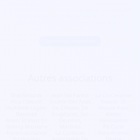
Notre solution cashless s’intègre aussi avec la billetterie et
le contrôle d’accès afin d’avoir une solution intégrale. Les
festivaliers peuvent recharger leur pass lors de la
réservation de leur billet bien avant même le jour J.
Commencer maintenant
Autres associations
Shiji Records
Jean-Sol Partre
La Co-Creative
Hira Collectif
Societe Des Amis
Rmusic 2b
Huitième Légion
De L'Atelier De
Mosaïk Rock
Baseball
Sculptures, Ses
Atelier
Anim' Et Vous En
Oeuvres,
Véloccasion
Quercy Bouriane
Marbres
Re'Cycle
Reconnaissance
La Curieuse
Asso Arsenic
Production
Association De
Tisane