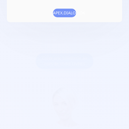
Numéro RNA :
W593004701
APEX.DIALOG.OK
Objet :
promouvoir le livre et à valoriser toutes les
littératures à destination de tous les publics ; organiser des
rencontres autour du livre avec des thématiques diverses
et ciblées (polar, thriller, BD, mangas, imaginaires.... dans le
douaisis
Créer une billetterie au
nom de VIVRE LIVRES