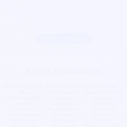
Notre solution cashless s’intègre aussi avec la billetterie et
le contrôle d’accès afin d’avoir une solution intégrale. Les
festivaliers peuvent recharger leur pass lors de la
réservation de leur billet bien avant même le jour J.
Commencer maintenant
Autres associations
Association Jé An
Made In Queen
Gs Creation
Nou
Trophistes Des
(Gerard Creation
Th3 Nobodies
Savoies
- Crea Sand)
Simone!
Just Mouv'
Cilou'Art
Productions
Art, Musique Et
Art'N'Tone
«Ciné, Spectacle
Promotion
Team Amc
Je Te Fais».
Artistique
Racing
Les Papilles
Lianes
Du Boucan Dans