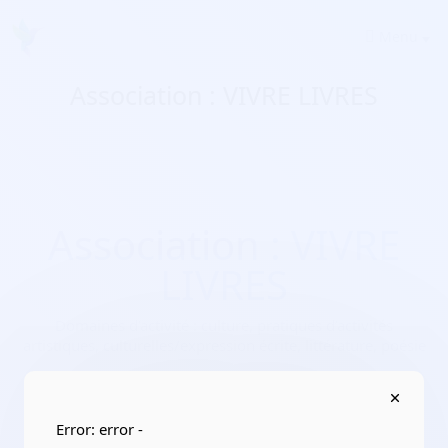
Menu
Association : VIVRE LIVRES
Association : VIVRE
LIVRES
Domaines d'activité :
culture, pratiques d’activités
artistiques, culturelles/expression écrite, littérature, poésie
Adresse :
59450 Sin-le-Noble
Localisation :
Hauts-de-France/Nord
Error: error -
Date de création :
2018-02-19