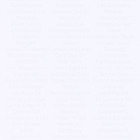
Tonnerroises
Association
Les Coulisses
Les Oiseaux Du
Sportive Daniel
Parasôl
Passage
Bouchez
Association
Rivka Events
Association
Enflamme Ton
L'Sm Danser
Kosmopolitevitch.
Soleil
Manibulles
Les Antilopes Des
Association Bison
Plongée
Sables
Un Jour Bison
Schola Donibane
Comité Des Fêtes
Toujours
Murviel Fitness
De Braye En
Turbulences
Bqd2000
Thiérache
Fg Motorsport
Vner Productions
Short Sighted
Fous De Lecture
Vvd Studio
Jazz Band (Ssjb)
Tennis Club
Artigues Football
Espace Hors Du
Sainte Anastasie
Club Héritage
Temps
Ukroniq
Les Amis De
Switchxperience
Label Piscine
Georges Braque :
Spicy Music
En Lumiere Xiii
Genie Elegant Et
Retro Vintage
Association
Discret Qui
Racing
Centre Arts,
Revolutionna Les
Atelier 47 Bis
Culture & Events
Arts Du Xxe
Meraki Art
Balamixe
Siecle
Company
Mouvement
Bourdons Et
Association Art
D'Art Et Rituels