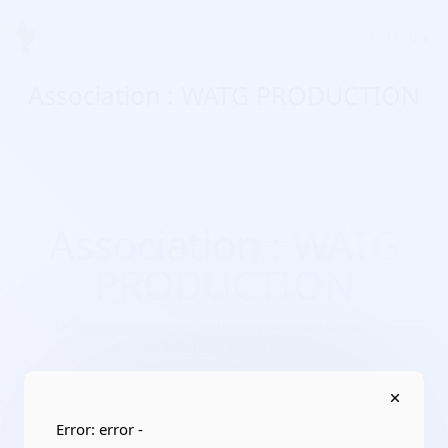
Menu
Association : WATG PRODUCTION
Association : WATG
PRODUCTION
Domaines d'activité :
culture, pratiques d’activités
artistiques, culturelles
Adresse :
91310 Montlhéry
Localisation :
Île-de-France/Essonne
Error: error -
Date de création :
2017-05-05