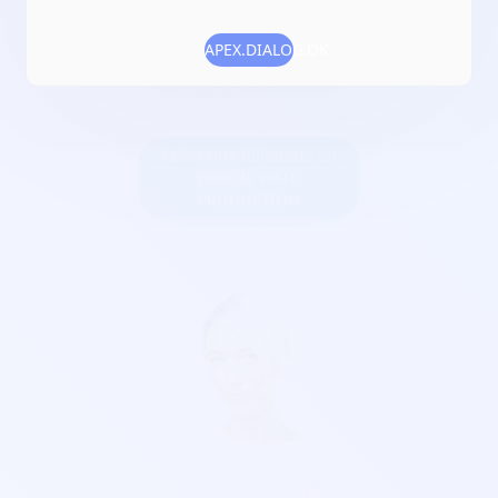
Numéro RNA :
W913007869
APEX.DIALOG.OK
Objet :
animations musicales, sonorisation et organisation
d'évènements
Créer une billetterie au
nom de WATG
PRODUCTION