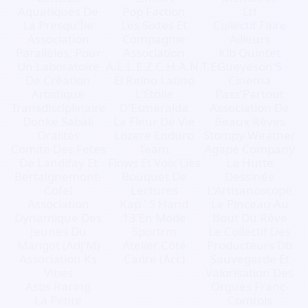
Aquatiques De
Pop Faction
Ltf
La Presqu'Île
Les Sixtes Et
Collectif Faire
Association
Compagnie
Ailleurs
Parallèles, Pour
Association
Klb Quintet
Un Laboratoire
A.L.L.E.Z.C.H.A.N.T.E
Gueyeson'S
De Création
El Reino Latino
Cinema
Artistique
L'Étoile
Pass'Partout
Transdisciplinaire
D'Esmeralda
Association De
Donke Sabali
La Fleur De Vie
Beaux Rêves
Oralités
Lozere Enduro
Stompy Weather
Comite Des Fetes
Team
Agapé Company
De Landifay Et
Flows Et Voix Lies
La Hutte
Bertaignemont-
Bouquet De
Dessinée
Cofel
Lectures
L'Artisanoscope
Association
Kap ' S Hand
Le Pinceau Au
Dynamique Des
13'En Mode
Bout Du Rêve
Jeunes Du
Sportrm
Le Collectif Des
Marigot (Adj'M)
Atelier Côté
Producteurs Db
Association Ks
Cadre (Acc)
Sauvegarde Et
Vibes
Valorisation Des
Asbs Racing
Orgues Franc-
La Petite
Comtois