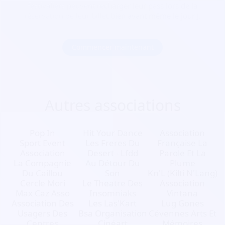
festivaliers peuvent recharger leur pass lors de la
réservation de leur billet bien avant même le jour J.
Commencer maintenant
Autres associations
Pop In
Hit Your Dance
Association
Sport Event
Les Freres Du
Française La
Association
Desert - Lfdd
Parole Et La
La Compagnie
Au Détour Du
Plume
Du Caillou
Son
Kn'L (Kilti N'Lang)
Cercle Mori
Le Theatre Des
Association
Max Caz Asso
Insomniaks
Vintana
Association Des
Les Las'Kart
Lug Gones
Usagers Des
Bsa Organisation
Cévennes Arts Et
Centres
Cinéart
Mémoires