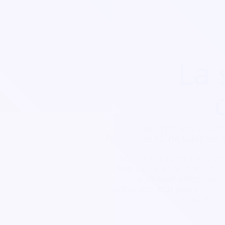
La 
Découvrez nos soluti
festival de toute taille d
Notre solution cashless
billetterie et le contrôl
solution intégrale.
recharger leur pass lors d
billet b