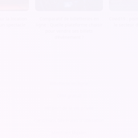
r la location
Comparatif de billetteries en
Covid19 : poin
 un spectacle
ligne : Quelle plateforme choisir
le secteur 
pour vendre ses billets
d’évènement ?
Billetterie en ligne
CRM gratuit
Respect de la vie privée
Conditions Générales d'Utilisation
Mentions légales