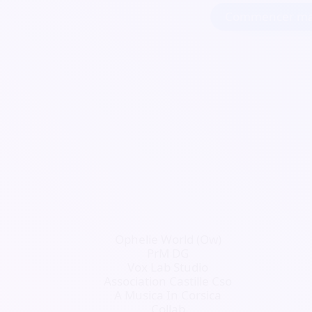
Commencer ma
Ophelie World (Ow)
PrM DG
Vox Lab Studio
Association Castille Cso
A Musica In Corsica
Collab