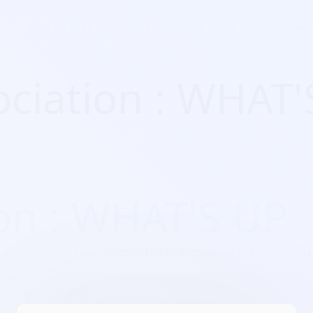
Pour les pros
Pour les associations
Pour les particuliers
ociation : WHAT'
on : WHAT'S UP
 pratiques d’activités artistiques, culturelles/ch
lin
-Alpes/Isère