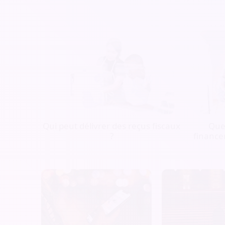
Qui peut délivrer des reçus fiscaux
Quel
?
finance