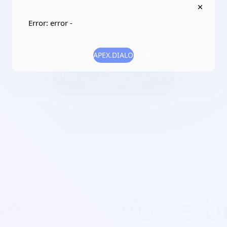
1
Error: error -
que blues/rock du pays de Saint Marcellin
APEX.DIALOG.OK
Créer une billetterie au nom
de WHAT'S UP
Votre bi