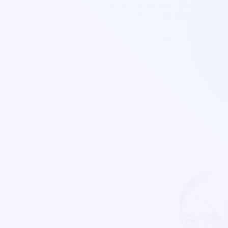
Date de création :
2018-12-1
Numéro RNA :
W381023632
Objet :
promouvoir de la musi