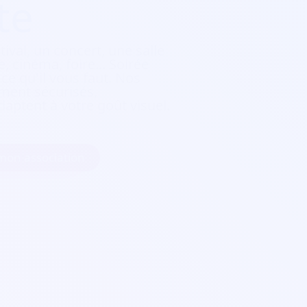
te
tival, un concert, une salle
, cinéma, foire...
Soirée
e qu'il vous faut. Nos
ement sécurisés,
daptent à votre goût visuel.
 mon association