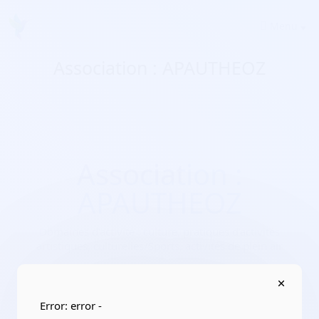
Menu
Association : APAUTHEOZ
Association :
APAUTHEOZ
Domaines d'activité :
culture, pratiques d’activités
artistiques, culturelles/Sports, activités de plein air
Adresse :
3 rue Amédée Roussille Entrée 3a 64000 Pau
Localisation :
Nouvelle-Aquitaine/Pyrénées-Atlantiques
Error: error -
Date de création :
2023-05-28