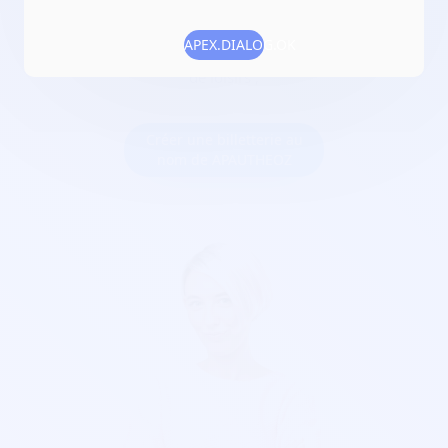
Numéro RNA :
W643013069
APEX.DIALOG.OK
Objet :
de promouvoir la culture, les activités sportives et
de loisirs ;
Créer une billetterie au
nom de APAUTHEOZ