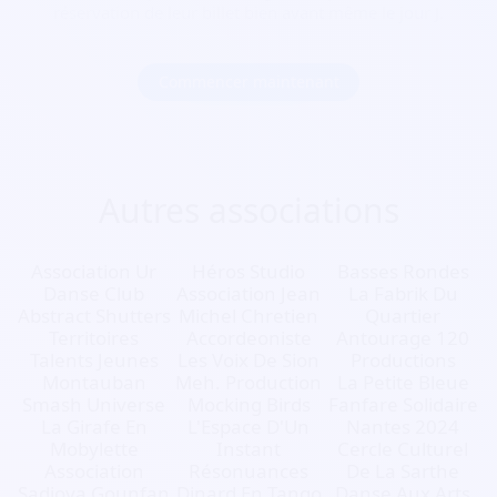
réservation de leur billet bien avant même le jour J.
Commencer maintenant
Autres associations
Association Ur
Héros Studio
Basses Rondes
Danse Club
Association Jean
La Fabrik Du
Abstract Shutters
Michel Chretien
Quartier
Territoires
Accordeoniste
Antourage 120
Talents Jeunes
Les Voix De Sion
Productions
Montauban
Meh. Production
La Petite Bleue
Smash Universe
Mocking Birds
Fanfare Solidaire
La Girafe En
L'Espace D'Un
Nantes 2024
Mobylette
Instant
Cercle Culturel
Association
Résonuances
De La Sarthe
Sadioya Gounfan
Dinard En Tango
Danse Aux Arts