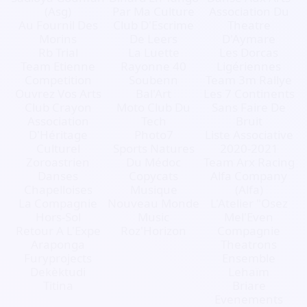
(Asg)
Par Ma Culture
Association Du
Au Fournil Des
Club D'Escrime
Theatre
Morins
De Leers
D'Aymare
Rb Trial
La Luette
Les Dorcas
Team Etienne
Rayonne 40
Ligériennes
Competition
Soubenn
Team 3m Rallye
Ouvrez Vos Arts
Bal'Art
Les 7 Continents
Club Crayon
Moto Club Du
Sans Faire De
Association
Tech
Bruit
D'Héritage
Photo7
Liste Associative
Culturel
Sports Natures
2020-2021
Zoroastrien
Du Médoc
Team Arx Racing
Danses
Copycats
Alfa Company
Chapelloises
Musique
(Alfa)
La Compagnie
Nouveau Monde
L'Atelier "Osez
Hors-Sol
Music
Mel'Even
Retour A L'Expe
Roz'Horizon
Compagnie
Araponga
Theatrons
Furyprojects
Ensemble
Dekèktudi
Lehaïm
Titina
Briare
Evenements