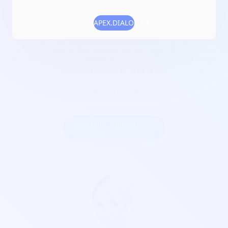
Date de création :
2017-05-31
Numéro RNA :
W024001615
APEX.DIALOG.OK
Objet :
création, production et gestion de spectacles en
terme de sonorisation, déclairage, de vidéo, dinstallation
de scène et de pyrotechnie ; promouvoir des artistes et des
événements via la création et le développement de
solution commerciale ; conseiller et aider les personnes à
la réalisation de leur projet
Créer une billetterie au
nom de BP PRODUCTION