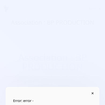
Menu
Association : BP PRODUCTION
Association : BP
PRODUCTION
Domaines d'activité :
culture, pratiques d’activités
artistiques, culturelles/promotion de l’art et des
artistesaction socio-culturelle
Adresse :
02600 Villers-Cotterêts
Localisation :
Hauts-de-France/Aisne
Error: error -