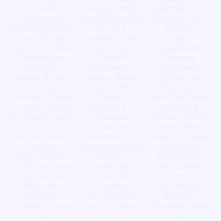
L'Amicale
Leaving Room.
Lpdd Records
Provinciale.
Aux Raisons De
Nuit De L'Art
Dynastie E-Sport
La Terre
Africain
Caro Et Les
Quaderna Via
Mao
Garçons En Mer
Beckmad
Association
Compagnie
Collectif
Tabanka
Melay'Art
Esperluette
Argenteuil
Atelier 47 Bis
Couleur Beton
L'Atelier De
Lilanoor
Kleio 593
Montjoux
Yonosoy L'Asso
Sylvie
Matt Trap Sport
Au Fil De Vienne
La Gaufre A
Gare And
La Valliere Sports
Musique
Gulture G.A.G
Le 11 B
Creative
Nora More
Tomuach Racing
Resistance Of
Crops Et Canelés
Services
Emerging Artists
Les Insolides
Umoja Program
"Cream
Music'Vibes
La Ressourciere
Collective
Melo D'Idees
Club Bouliste
La Voie Du
Mnmn.
Masculin
Purusha
La Fabrik Du
Beaujolais
Microsphère
Quartier
K'Ribbean Likes
Jesus Isa Man
Chandra Yoga
3 Pixels
D And Show
Trumpets Of