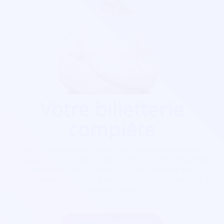
Votre billetterie
complète
Que ça soit pour
un festival, un concert, une salle de
spectacle, une soirée, cinéma, foire...
Soirée Sympa est
exactement ce qu'il vous faut. Nos billetterie sont
parfaitement sécurisés, personnalisables et s'adaptent à
votre goût visuel.
Inscrire mon association