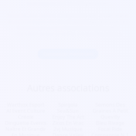
toute taille de 10 à 100 000 personnes.
Notre solution cashless s’intègre aussi avec la billetterie et
le contrôle d’accès afin d’avoir une solution intégrale. Les
festivaliers peuvent recharger leur pass lors de la
réservation de leur billet bien avant même le jour J.
Commencer maintenant
Autres associations
Warthox Esport
Spirgola
Semons Des
Al Event Culture
Sea&Sun
Graines À Petit
Créole
Enjoy The Art
Quevilly
Dinguette Events
Zicos En Vrac
Bleu Rivage
Naître Et Grandir
2vj Musique
Focal Ride
En Musique
Dance Valley
Compagnie N.1