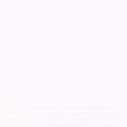
CRM gratuit
Respect de la vie privée
Conditions Générales d'Utilisation
Mentions légales
Demander une démonstration
Aide
Pour les professionnels
Pour les associations
Contact
Tarifs
Pour le bon fonctionnement du site
www.soireesympa.com
, des
informations sont susceptibles d'être enregistrées dans des fichiers
Blog
Cookies
installés dans votre ordinateur, tablette ou téléphone mobile. En
navigant sur le site
www.soireesympa.com
vous consentez à