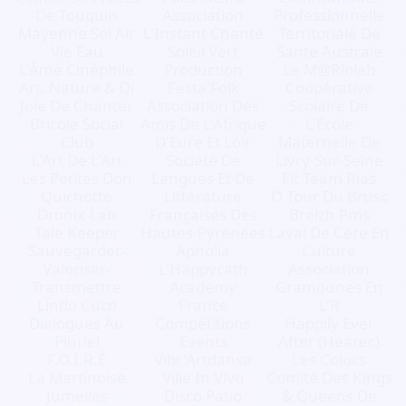
De Touquin
Association
Professionnelle
Mayenne Sol Air
L'Instant Chanté
Territoriale De
Vie Eau
Soleil Vert
Sante Australe
L'Âme Cinéphile
Production
Le M@Riolab
Art, Nature & Qi
Festa'Folk
Coopérative
Joie De Chanter
Association Des
Scolaire De
Bricole Social
Amis De L'Afrique
L'École
Club
D'Eure Et Loir
Maternelle De
L'Art De L'Art
Société De
Livry-Sur-Seine
Les Petites Don
Langues Et De
Fit Team Rias
Quichotte
Littérature
O Tour Du Brusc
Dronix-Lab
Françaises Des
Breizh Pms
Tale Keeper
Hautes-Pyrénées
Laval De Cère En
Sauvegarder-
Apholia
Culture
Valoriser-
L'Happycath
Association
Transmettre
Academy
Gramounes En
Lindo Cuco
France
L'R
Dialogues Au
Compétitions
Happily Ever
Pluriel
Events
After (Hearec)
F.O.I.R.É
Vibr'Artdanse
Les Colocs
La Martinoise
Ville In Vivo
Comité Des Kings
Jumelles
Disco Patio
& Queens De