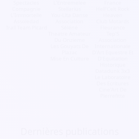
Spectacles
L'Entremelee
France
Compagnie
Stellarius
Hell'Celt Rock
L'Immortelle
You-Lita Danse
Heaven
Assoledad
Association
Club Motards
Trail Team Picard
Séléné
Fleurance
Theatre Amateur
Tep'S
Du Onzieme
Association
Les Gouyats De
Internationale
Plazac
D'Art Equestre Et
Mise En Culture
D'Equitation
Historique
Datadunk 3x3
Le Laboratoire
Des Ecritures
Cine'Art De
Pierrefitte
Dernières publications