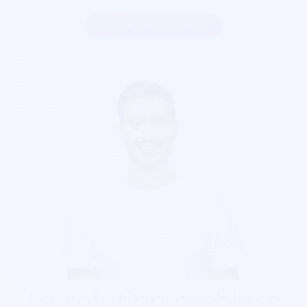
Inscrire mon association
La solution cashless