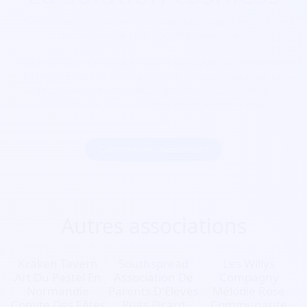
Découvrez nos solutions cashless pour votre festival de
toute taille de 10 à 100 000 personnes.
Notre solution cashless s’intègre aussi avec la billetterie et
le contrôle d’accès afin d’avoir une solution intégrale. Les
festivaliers peuvent recharger leur pass lors de la
réservation de leur billet bien avant même le jour J.
Commencer maintenant
Autres associations
Kraken Tavern
Southspread
Les Willys
Art Du Pastel En
Association De
Compagny
Normandie
Parents D'Eleves
Mélodie Rose
Comite Des Fêtes
Puits Picard
Communaute