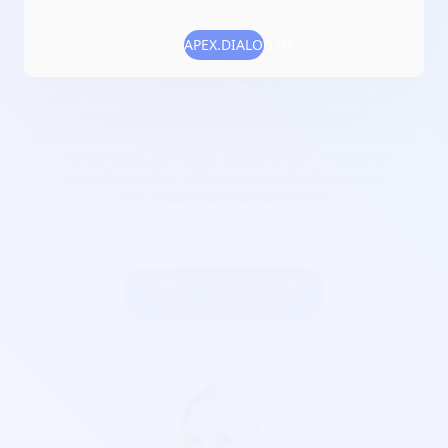
Date de création :
2017-11-08
Numéro RNA :
W9R4004518
APEX.DIALOG.OK
Objet :
développer des actions pour accueillir des enfants ;
favoriser leur éveil ; mettre en place une ludothèque et des
initiations aux Nouvelles Technologies de l'Information et
de la Communication; animer un espace pour réacquérir
une fonction parentale; proposer des rencontres
intergénérationnelles ; offrir une palette de services axée
sur la cohésion du bourg, développer toutes actions visant
à une meilleure intégration sociale des habitants
Créer une billetterie au
nom de K TU DIS ?