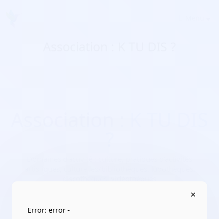
Menu
Association : K TU DIS ?
Association : K TU DIS
?
Domaines d'activité :
culture, pratiques d’activités
artistiques, culturelles/bibliothèques, ludothèques,
discothèques, vidéothèques
Adresse :
97423 Saint-Paul
Localisation :
La Réunion/Réunion
Error: error -