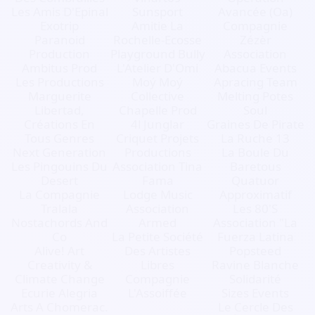
Les Amis D'Epinal
Sunsport
Avancée (Oa)
Exotrip
Amitie La
Compagnie
Paranoid
Rochelle-Ecosse
Zézèr
Production
Playground Bully
Association
Ambitus Prod
L'Atelier D'Omi
Abacua Events
Les Productions
Moý Moý
Apracing Team
Marguerite
Collective
Melting Potes
Libertad,
Chapelle Prod
Soul
Créations En
4l Junglar
Graines De Pirate
Tous Genres
Criquet Projets
La Ruche 13
Next Generation
Productions
La Boule Du
Les Pingouins Du
Association Tina
Baretous
Desert
Fama
Quatuor
La Compagnie
Lodge Music
Approximatif
Tralala
Association
Les 80'S
Nostachords And
Armed
Association "La
Co
La Petite Société
Fuerza Latina
Alive! Art
Des Artistes
Popsteed
Creativity &
Libres
Ravine Blanche
Climate Change
Compagnie
Solidarité
Ecurie Alegria
L'Assoiffée
Sizes Events
Arts A Chomerac.
Le Cercle Des