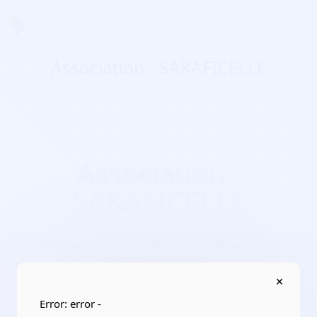
Menu
Association : SAKAFICELLE
Association :
SAKAFICELLE
Domaines d'activité :
culture, pratiques d’activités
artistiques, culturelles/artisanat, travaux manuels,
bricolage, expositions
Adresse :
11100 Narbonne
Localisation :
Occitanie/Aude
Error: error -