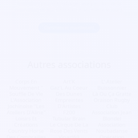
festivaliers peuvent recharger leur pass lors de la
réservation de leur billet bien avant même le jour J.
Commencer maintenant
Autres associations
Corps En
Art'K
L' Atelier
Mouvement "
Gaz'L Au Coeur
Buissonnier
Souffle De Vie
Des Dunes
Là Ou Ça Gratte
L'Association
Empreintes
Oraison Rugby
Jochinoise "Les
D'Artistes
Club
Ateliers D'Aline"
F200
Association Jean
Loisirs Et
Tubular Brain
Blondel
Créations
Le Cirque De La
Association
Country Horse
Rose Des Vents
Noubadanse
Des Combrailles
Vinart69
Opération