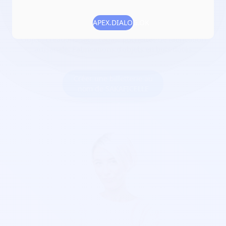
Date de création :
2017-04-10
Numéro RNA :
W113004019
APEX.DIALOG.OK
Objet :
créations sacs, cabas, pochettes de fabrication
artisanale. Fabrications d'objets en bois flotés
Créer une billetterie au
nom de SAKAFICELLE